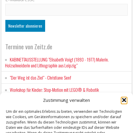
Termine von Zeitz.de
KABINETTAUSSTELLUNG "Elisabeth Voigt (1893 - 1977) Malerin.
Holzschneiderin und Lithographin aus Leipzig"
"Der Weg ist das Ziel" - Christiane Senf
Workshop für Kinder: Stop-Motion mit LEGO® & Robotik
Zustimmung verwalten
Wochenmarkt Zeitz
Um dir ein optimales Erlebnis zu bieten, verwenden wir Technologien
EINFACH LESEN im August 2026 H.P. Richter - DAMALS WAR ES FRIEDRICH
wie Cookies, um Geräteinformationen zu speichern und/oder darauf
Lesung in Einfacher Sprache
zuzugreifen. Wenn du diesen Technologien zustimmst, können wir
Daten wie das Surfverhalten oder eindeutige IDs auf dieser Website
verarbeiten. Wenn du deine Zustimmung nicht erteilst oder