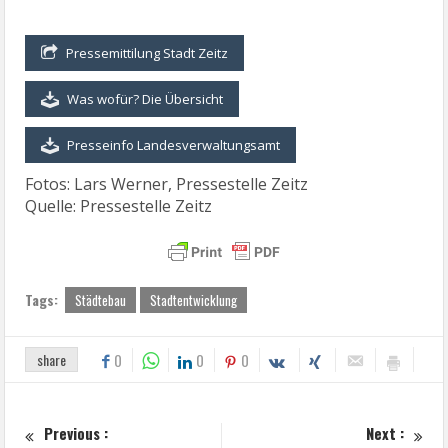
Pressemittilung Stadt Zeitz
Was wofür? Die Übersicht
Presseinfo Landesverwaltungsamt
Fotos: Lars Werner, Pressestelle Zeitz
Quelle: Pressestelle Zeitz
Tags:
Städtebau
Stadtentwicklung
share
0
0
0
Previous :
Next :