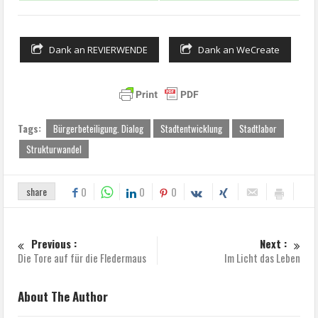
Dank an REVIERWENDE
Dank an WeCreate
Tags:
Bürgerbeteiligung. Dialog
Stadtentwicklung
Stadtlabor
Strukturwandel
share
0
0
0
Previous :
Next :
Die Tore auf für die Fledermaus
Im Licht das Leben
About The Author