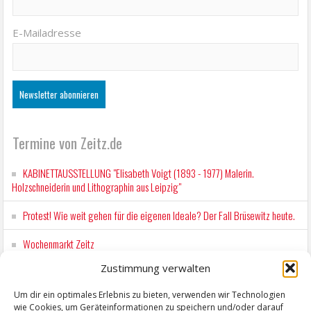
E-Mailadresse
Termine von Zeitz.de
KABINETTAUSSTELLUNG "Elisabeth Voigt (1893 - 1977) Malerin.
Holzschneiderin und Lithographin aus Leipzig"
Protest! Wie weit gehen für die eigenen Ideale? Der Fall Brüsewitz heute.
Wochenmarkt Zeitz
Zustimmung verwalten
EINFACH LESEN im August 2026 H.P. Richter - DAMALS WAR ES FRIEDRICH
Lesung in Einfacher Sprache
Um dir ein optimales Erlebnis zu bieten, verwenden wir Technologien
wie Cookies, um Geräteinformationen zu speichern und/oder darauf