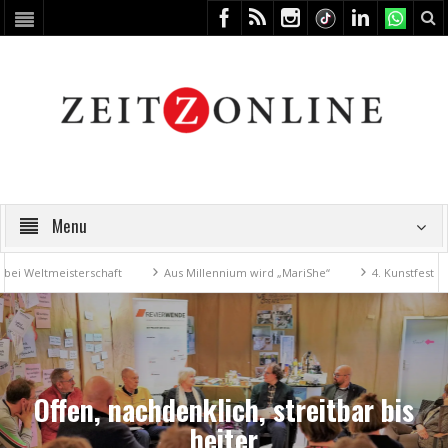
Menu
tmeisterschaft
Aus Millennium wird „MariShe“
4. Kunstfest macht Ze
Offen, nachdenklich, streitbar bis
heiter