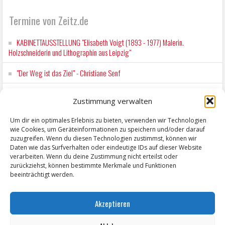
Termine von Zeitz.de
KABINETTAUSSTELLUNG "Elisabeth Voigt (1893 - 1977) Malerin.
Holzschneiderin und Lithographin aus Leipzig"
"Der Weg ist das Ziel" - Christiane Senf
Workshop für Kinder: Stop-Motion mit LEGO® & Robotik
Zustimmung verwalten
Kunstfest Zeitz
Um dir ein optimales Erlebnis zu bieten, verwenden wir Technologien
wie Cookies, um Geräteinformationen zu speichern und/oder darauf
Mit der Drahtseilbahn zur ZENTRALSTATION
zuzugreifen. Wenn du diesen Technologien zustimmst, können wir
Daten wie das Surfverhalten oder eindeutige IDs auf dieser Website
verarbeiten. Wenn du deine Zustimmung nicht erteilst oder
zurückziehst, können bestimmte Merkmale und Funktionen
beeinträchtigt werden.
Akzeptieren