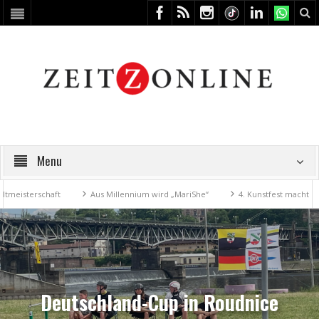
Menu
rschaft
Aus Millennium wird „MariShe“
4. Kunstfest macht Zeitz zum
Deutschland-Cup in Roudnice