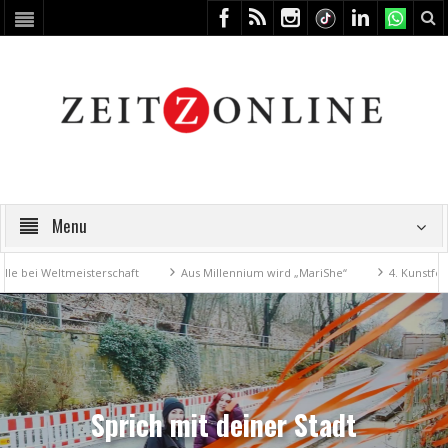
Menu
ltmeisterschaft
Aus Millennium wird „MariShe“
4. Kunstfest macht Z
Sprich mit deiner Stadt