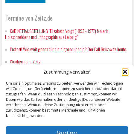
Termine von Zeitz.de
KABINETTAUSSTELLUNG "Elisabeth Voigt (1893 - 1977) Malerin.
Holzschneiderin und Lithographin aus Leipzig"
Protest! Wie weit gehen für die eigenen Ideale? Der Fall Brüsewitz heute.
Wochenmarkt Zeitz
Zustimmung verwalten
EINFACH LESEN im August 2026 H.P. Richter - DAMALS WAR ES FRIEDRICH
Lesung in Einfacher Sprache
Um dir ein optimales Erlebnis zu bieten, verwenden wir Technologien
wie Cookies, um Geräteinformationen zu speichern und/oder darauf
Workshop für Kinder: Stop-Motion mit LEGO® & Robotik
zuzugreifen. Wenn du diesen Technologien zustimmst, können wir
Daten wie das Surfverhalten oder eindeutige IDs auf dieser Website
verarbeiten. Wenn du deine Zustimmung nicht erteilst oder
zurückziehst, können bestimmte Merkmale und Funktionen
beeinträchtigt werden.
Akzeptieren