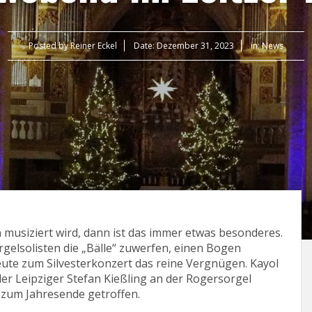
Posted by
Reiner Eckel
Date:
Dezember 31, 2023
in:
News
usiziert wird, dann ist das immer etwas besonderes.
gelsolisten die „Bälle“ zuwerfen, einen Bogen
te zum Silvesterkonzert das reine Vergnügen. Kayol
r Leipziger Stefan Kießling an der Rogersorgel
 zum Jahresende getroffen.