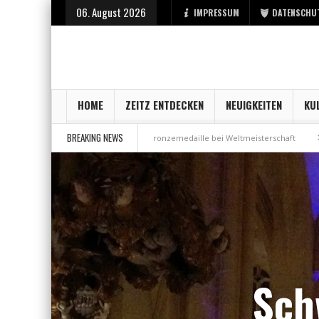
06. August 2026
IMPRESSUM
DATENSCHU
HOME
ZEITZ ENTDECKEN
NEUIGKEITEN
KU
BREAKING NEWS
tadt Zeitz
Bronzemedaille bei Weltmeisterschaft
Aus Millennium wird
Sch