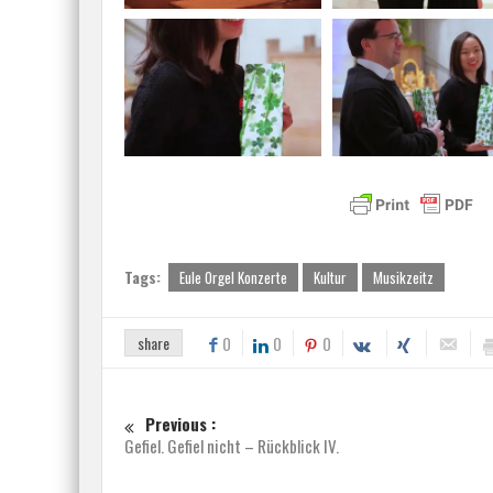
Tags:
Eule Orgel Konzerte
Kultur
Musikzeitz
share
0
0
0
Previous :
Gefiel. Gefiel nicht – Rückblick IV.