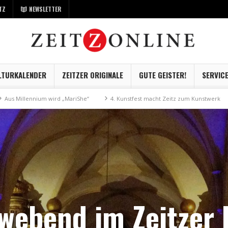
TZ
NEWSLETTER
LTURKALENDER
ZEITZER ORIGINALE
GUTE GEISTER!
SERVIC
 „MariShe“
4. Kunstfest macht Zeitz zum Kunstwerk
Museum Kayna ge
webend im Zeitzer