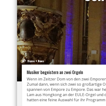
Home
News
Musiker begeistern an zwei Orgeln
Wenn im Zeitzer Dom von den zwei Emporen m
Zumal dann, wenn sich zwei so großartige Or
spannen von Empore zu Empore. Das war heu
Lam aus Hongkong an der EULE-Orgel und de
hatten eine feine Auswahl für ihr Programm