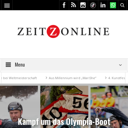
Menu
Weltmeisterschaft
Aus Millennium wird „MariShe“
4. Kunstfest mach
Kampf um das Olympia-Boot