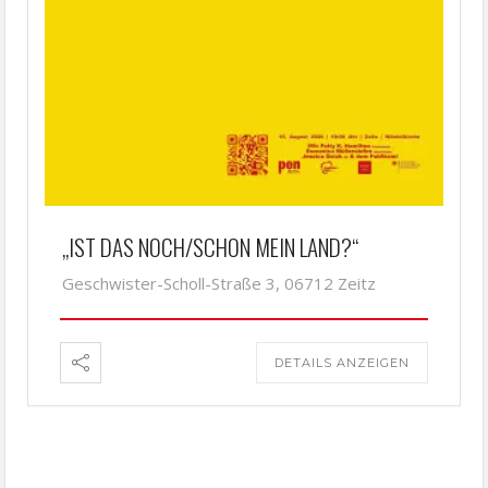
„IST DAS NOCH/SCHON MEIN LAND?“
Geschwister-Scholl-Straße 3, 06712 Zeitz
DETAILS ANZEIGEN