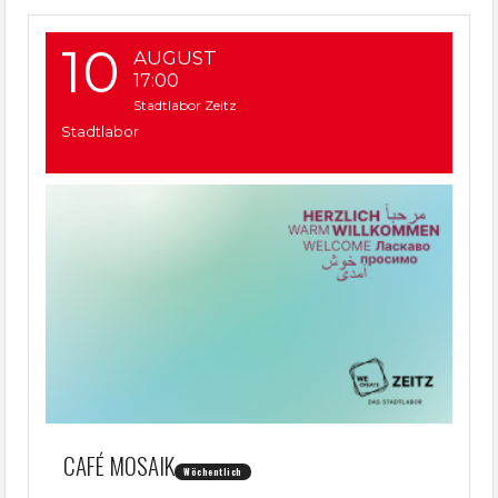
10
AUGUST
17:00
Stadtlabor Zeitz
Stadtlabor
CAFÉ MOSAIK
Wöchentlich