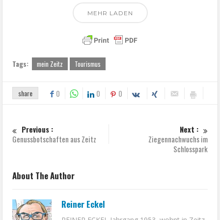
MEHR LADEN
Tags:
mein Zeitz
Tourismus
share
0
0
0
Previous :
Next :
Genussbotschaften aus Zeitz
Ziegennachwuchs im
Schlosspark
About The Author
Reiner Eckel
REINER ECKEL Jahrgang 1953, wohnt in Zeitz.