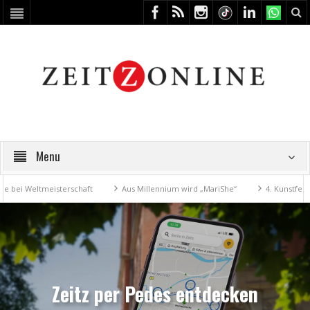
Menu
ltmeisterschaft
Aus Millennium wird „MariShe“
4. Kunstfest macht 
Zeitz per Pedes entdecken