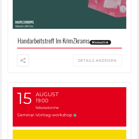
Handarbeitstreff Im KrimZkrams
Wöchentlich
DETAILS ANZEIGEN
15
AUGUST
19:00
Nikolaikirche
Seminar-Vortrag-workshop