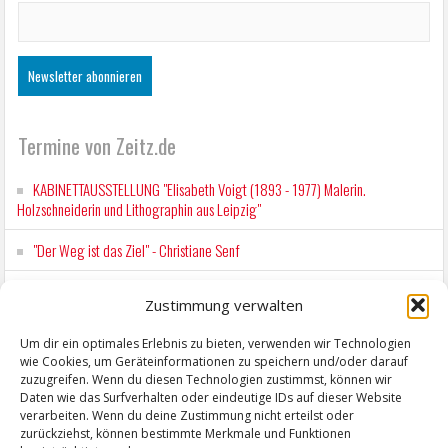
Termine von Zeitz.de
KABINETTAUSSTELLUNG "Elisabeth Voigt (1893 - 1977) Malerin.
Holzschneiderin und Lithographin aus Leipzig"
"Der Weg ist das Ziel" - Christiane Senf
Workshop für Kinder: Stop-Motion mit LEGO® & Robotik
Zustimmung verwalten
Kunstfest Zeitz
Um dir ein optimales Erlebnis zu bieten, verwenden wir Technologien
wie Cookies, um Geräteinformationen zu speichern und/oder darauf
Mit der Drahtseilbahn zur ZENTRALSTATION
zuzugreifen. Wenn du diesen Technologien zustimmst, können wir
Daten wie das Surfverhalten oder eindeutige IDs auf dieser Website
verarbeiten. Wenn du deine Zustimmung nicht erteilst oder
zurückziehst, können bestimmte Merkmale und Funktionen