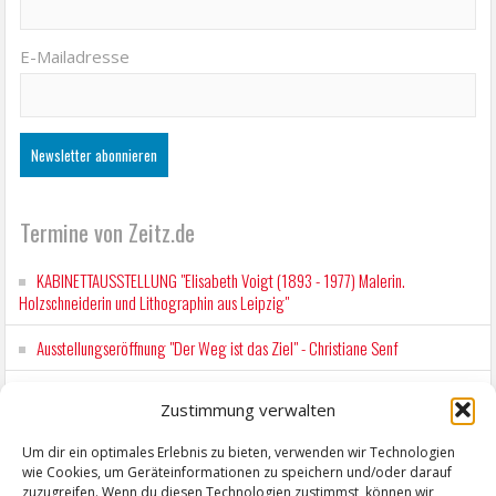
E-Mailadresse
Termine von Zeitz.de
KABINETTAUSSTELLUNG "Elisabeth Voigt (1893 - 1977) Malerin.
Holzschneiderin und Lithographin aus Leipzig"
Ausstellungseröffnung "Der Weg ist das Ziel" - Christiane Senf
Kunstfest Zeitz
Zustimmung verwalten
Mit der Drahtseilbahn zur ZENTRALSTATION
Um dir ein optimales Erlebnis zu bieten, verwenden wir Technologien
wie Cookies, um Geräteinformationen zu speichern und/oder darauf
Kunstfest Zeitz
zuzugreifen. Wenn du diesen Technologien zustimmst, können wir