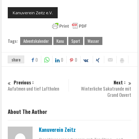
Kanuverein Zeitz e.V.
Tags:
Adventskalender
Kanu
Sport
Wasser
share
0
0
0
Previous :
Next :
Aufatmen und tief Luftholen
Winterliche Sakatrunde mit
Grand Ouvert
About The Author
Kanuverein Zeitz