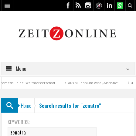
Menu
medaille bei Weltmeisterschaft
Aus Millennium wird „MariShe“
4. Ku
Home
Search results for "zenatra"
KEYWORDS: