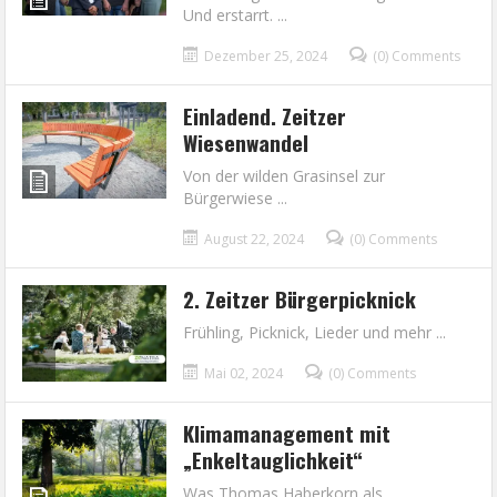
Und erstarrt. ...
Dezember 25, 2024
(0) Comments
Einladend. Zeitzer
Wiesenwandel
Von der wilden Grasinsel zur
Bürgerwiese ...
August 22, 2024
(0) Comments
2. Zeitzer Bürgerpicknick
Frühling, Picknick, Lieder und mehr ...
Mai 02, 2024
(0) Comments
Klimamanagement mit
„Enkeltauglichkeit“
Was Thomas Haberkorn als