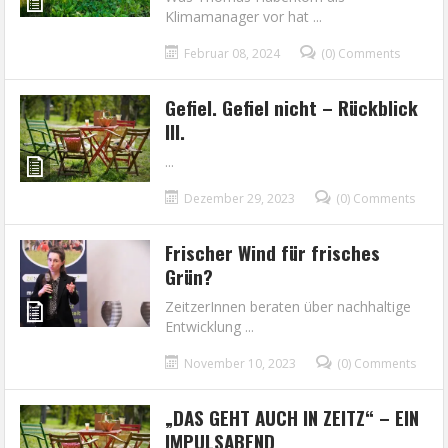
Klimamanager vor hat ...
Februar 08, 2024
(0) Comments
Gefiel. Gefiel nicht – Rückblick
III.
...
Dezember 29, 2023
(0) Comments
Frischer Wind für frisches
Grün?
ZeitzerInnen beraten über nachhaltige
Entwicklung ...
November 10, 2023
(0) Comments
„DAS GEHT AUCH IN ZEITZ“ – EIN
IMPULSABEND