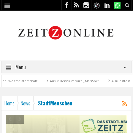
Menu
Weltmeisterschaft
Aus Millennium wird „MariShe“
4. Kunstfest mach
StadtMenschen
Home
News