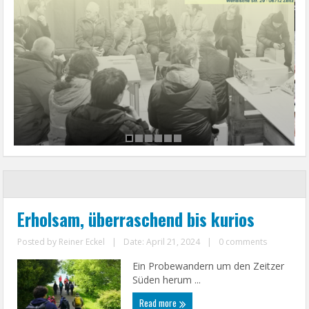
Erholsam, überraschend bis kurios
Posted by
Reiner Eckel
|
Date: April 21, 2024
|
0 comments
Ein Probewandern um den Zeitzer
Süden herum ...
Read more