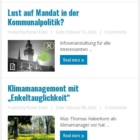
Lust auf Mandat in der
Kommunalpolitik?
Posted by
Reiner Eckel
|
Date: Februar 15, 2024
|
0 comments
Infoveranstaltung für alle
Interessenten ...
Read more
Klimamanagement mit
„Enkeltauglichkeit“
Posted by
Reiner Eckel
|
Date: Februar 08, 2024
|
0 comments
Was Thomas Haberkorn als
Klimamanager vor hat ...
Read more