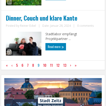
Dinner, Couch und klare Kante
Posted by
Reiner Eckel
|
Date: Januar 28, 2024
|
0 comments
Stadtlabor empfängt
Projektpartner ...
Read more
«
‹
5
6
7
8
9
10
11
12
13
›
»