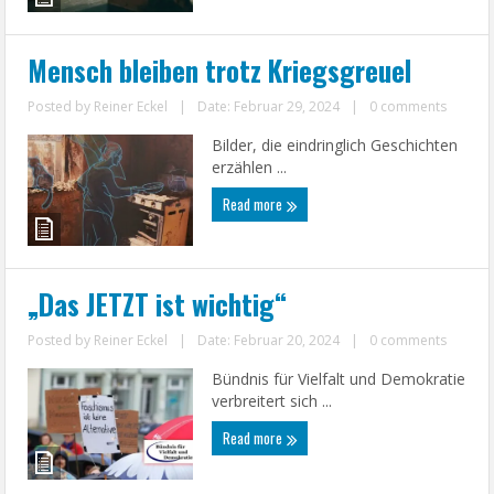
Mensch bleiben trotz Kriegsgreuel
Posted by
Reiner Eckel
|
Date: Februar 29, 2024
|
0 comments
Bilder, die eindringlich Geschichten
erzählen ...
Read more
„Das JETZT ist wichtig“
Posted by
Reiner Eckel
|
Date: Februar 20, 2024
|
0 comments
Bündnis für Vielfalt und Demokratie
verbreitert sich ...
Read more