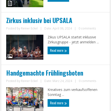
Zirkus inklusiv bei UPSALA
Posted by
Reiner Eckel
|
Date: April 06, 2024
|
0 comments
Zikus UPSALA startet inklusive
Zirkusgruppe - jetzt anmelden ...
Read more
Handgemachte Frühlingsboten
Posted by
Reiner Eckel
|
Date: März 24, 2024
|
0 comments
Kreatives zum verkaufsoffenen
Sonntag ...
Read more