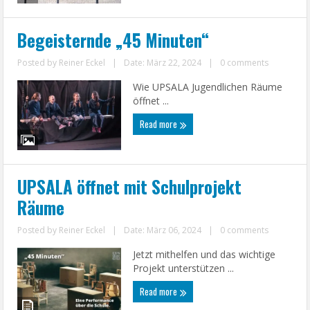
Begeisternde „45 Minuten“
Posted by
Reiner Eckel
|
Date: März 22, 2024
|
0 comments
Wie UPSALA Jugendlichen Räume
öffnet ...
Read more
UPSALA öffnet mit Schulprojekt
Räume
Posted by
Reiner Eckel
|
Date: März 06, 2024
|
0 comments
Jetzt mithelfen und das wichtige
Projekt unterstützen ...
Read more