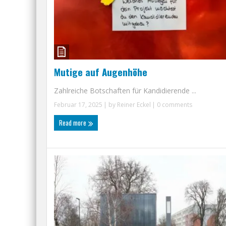
Mutige auf Augenhöhe
Zahlreiche Botschaften für Kandidierende ...
Februar 17, 2025
| by
Reiner Eckel
|
0 comments
Read more