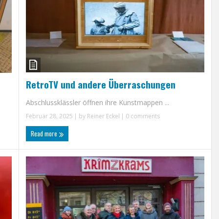
RetroTV und andere Überraschungen
Abschlussklässler öffnen ihre Kunstmappen ...
Februar 28, 2025
| by
Reiner Eckel
|
0 comments
Read more