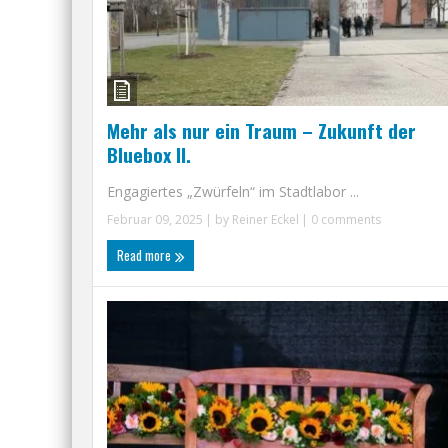
Mehr als nur ein Traum – Zukunft der
Bluebox II.
Engagiertes „Zwürfeln“ im Stadtlabor ...
Februar 09, 2025
| by
Reiner Eckel
|
0 comments
Read more