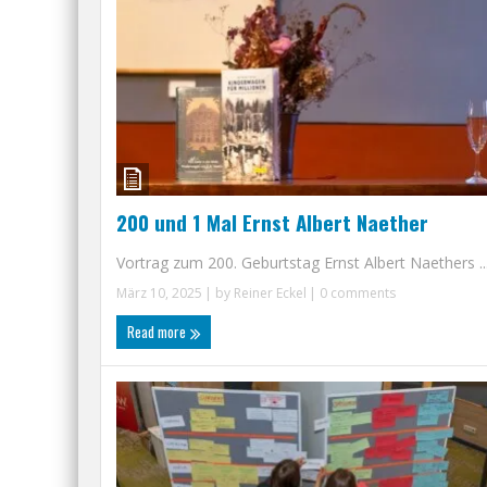
200 und 1 Mal Ernst Albert Naether
Vortrag zum 200. Geburtstag Ernst Albert Naethers ..
März 10, 2025
| by
Reiner Eckel
|
0 comments
Read more