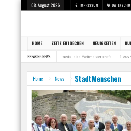
08. August 2026
IMPRESSUM
DATENSCHU
HOME
ZEITZ ENTDECKEN
NEUIGKEITEN
KU
BREAKING NEWS
Stadt Zeitz
Bronzemedaille bei Weltmeisterschaft
Aus Millennium wir
StadtMenschen
Home
News