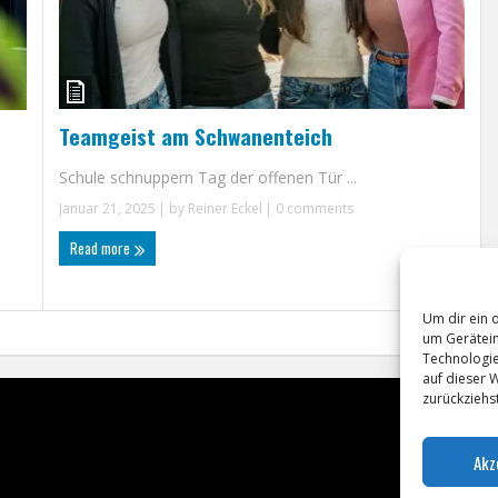
Teamgeist am Schwanenteich
Schule schnuppern Tag der offenen Tür ...
Januar 21, 2025
| by
Reiner Eckel
|
0 comments
Read more
Um dir ein 
um Gerätein
Technologie
auf dieser 
zurückziehs
Akz