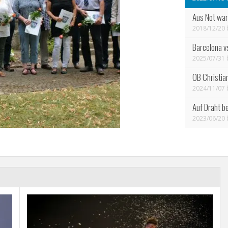
Aus Not war
2018/12/20
Barcelona v
2025/07/31
OB Christia
2024/11/07
Auf Draht b
2023/06/20