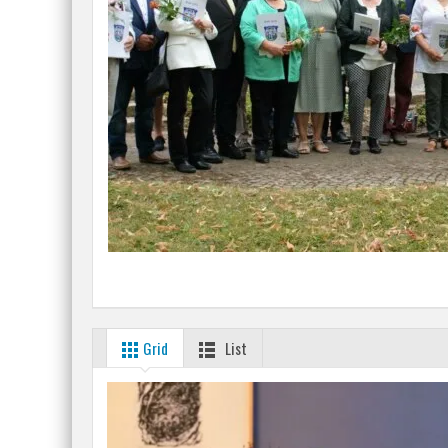
Grid
List