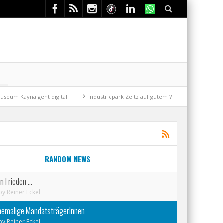
E
eht digital
Industriepark Zeitz auf gutem Weg
Mit der Drahtseilbah
RANDOM NEWS
en Frieden …
by
Reiner Eckel
ehemalige MandatsträgerInnen
by
Reiner Eckel