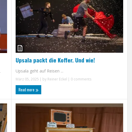
Upsala packt die Koffer. Und wie!
Upsala geht auf Reisen ...
.
März 05, 2025
| by
Reiner Eckel
|
0 comments
Read more