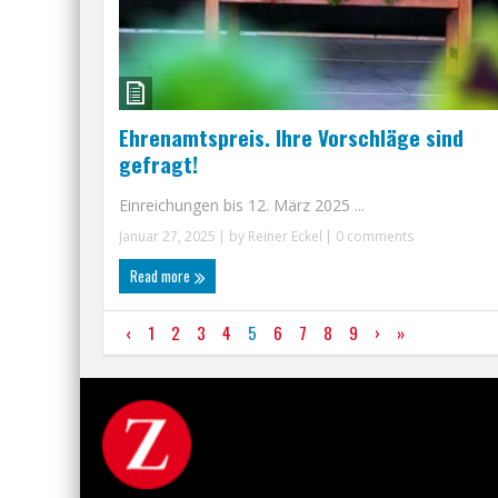
Ehrenamtspreis. Ihre Vorschläge sind
gefragt!
Einreichungen bis 12. März 2025 ...
Januar 27, 2025
| by
Reiner Eckel
|
0 comments
Read more
‹
1
2
3
4
5
6
7
8
9
›
»