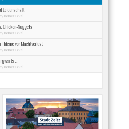
d Leidenschaft
by
Reiner Eckel
s. Chicken-Nuggets
by
Reiner Eckel
n Thieme vor Machtverlust
by
Reiner Eckel
ergwärts …
by
Reiner Eckel