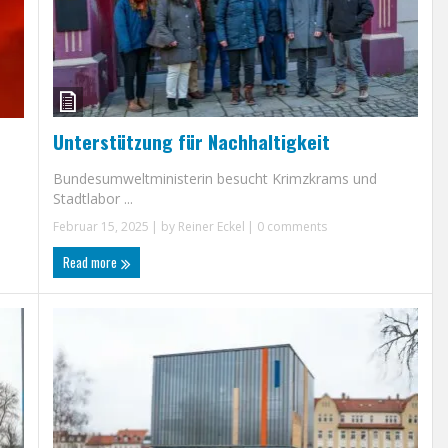
Unterstützung für Nachhaltigkeit
Bundesumweltministerin besucht Krimzkrams und
Stadtlabor ...
Februar 15, 2025
| by
Reiner Eckel
|
0 comments
Read more