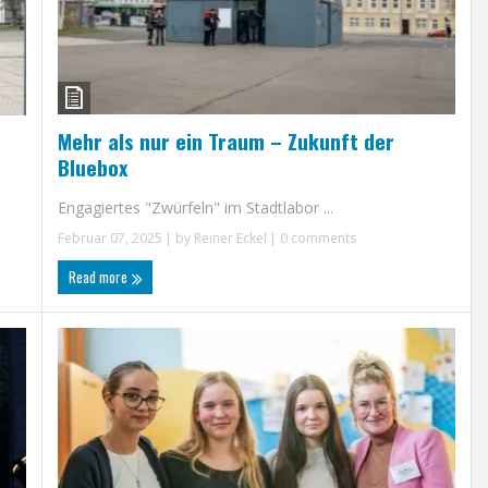
Mehr als nur ein Traum – Zukunft der
Bluebox
Engagiertes "Zwürfeln" im Stadtlabor ...
Februar 07, 2025
| by
Reiner Eckel
|
0 comments
Read more