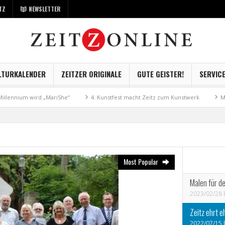
TZ
NEWSLETTER
LTURKALENDER
ZEITZER ORIGINALE
GUTE GEISTER!
SERVIC
d „MariShe“
4. Kunstfest macht Zeitz zum Kunstwerk
Museum Kayna g
Most Popular
Malen für d
2023/02/28
Zeitz ehrt 
2022/07/15