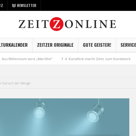
TZ
NEWSLETTER
LTURKALENDER
ZEITZER ORIGINALE
GUTE GEISTER!
SERVIC
ennium wird „MariShe“
4. Kunstfest macht Zeitz zum Kunstwerk
Museu
r Geruch der Menge