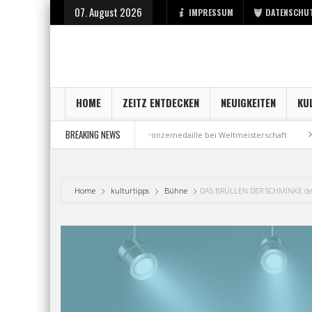
07. August 2026
IMPRESSUM
DATENSCHU
HOME
ZEITZ ENTDECKEN
NEUIGKEITEN
KU
BREAKING NEWS
t bei der Stadt Zeitz
Bronzemedaille bei Weltmeisterschaft
Aus Mill
Home
kulturtipps
Bühne
DAS BRÜLLEN DER SCHMINKE de