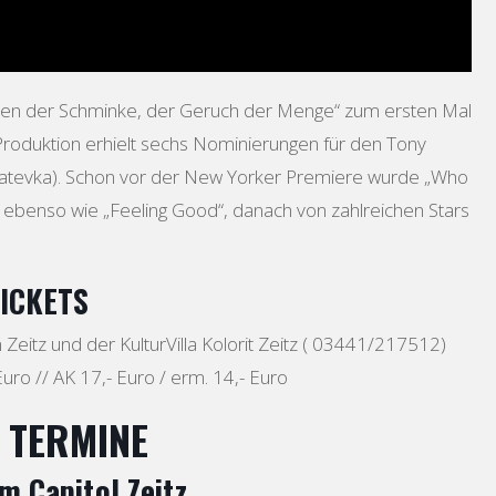
llen der Schminke, der Geruch der Menge“ zum ersten Mal
Produktion erhielt sechs Nominierungen für den Tony
Anatevka). Schon vor der New Yorker Premiere wurde „Who
, ebenso wie „Feeling Good“, danach von zahlreichen Stars
ICKETS
n Zeitz und der KulturVilla Kolorit Zeitz ( 03441/217512)
Euro // AK 17,- Euro / erm. 14,- Euro
 TERMINE
m Capitol Zeitz