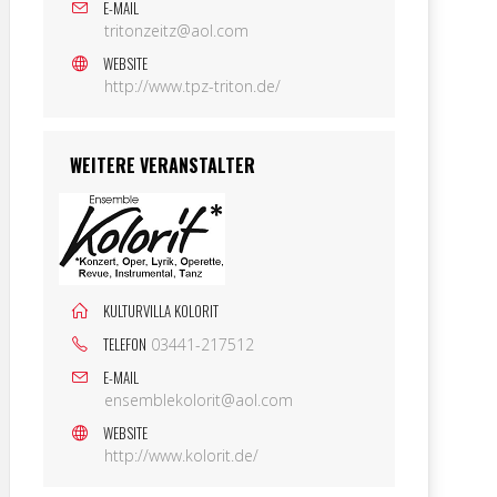
E-MAIL
tritonzeitz@aol.com
WEBSITE
http://www.tpz-triton.de/
WEITERE VERANSTALTER
KULTURVILLA KOLORIT
TELEFON
03441-217512
E-MAIL
ensemblekolorit@aol.com
WEBSITE
http://www.kolorit.de/