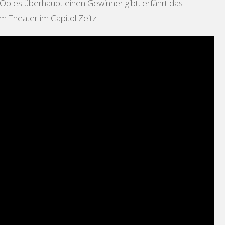
r…Ob es überhaupt einen Gewinner gibt, erfährt das
 Theater im Capitol Zeitz.