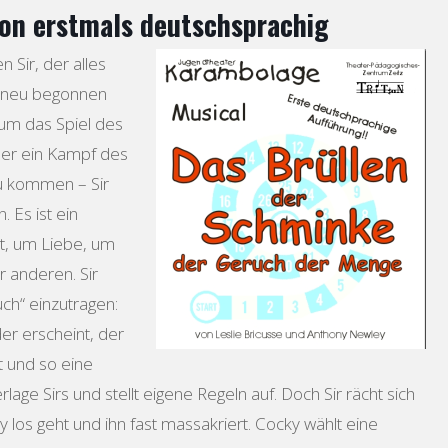
on erstmals deutschsprachig
n Sir, der alles
em neu begonnen
 um das Spiel des
her ein Kampf des
zu kommen – Sir
 Es ist ein
t, um Liebe, um
r anderen. Sir
uch“ einzutragen:
der erscheint, der
t und so eine
lage Sirs und stellt eigene Regeln auf. Doch Sir rächt sich
 los geht und ihn fast massakriert. Cocky wählt eine