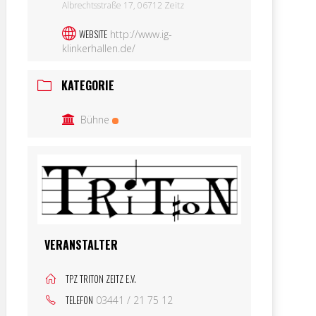
Albrechtsstraße 17, 06712 Zeitz
WEBSITE
http://www.ig-
klinkerhallen.de/
KATEGORIE
Bühne
VERANSTALTER
TPZ TRITON ZEITZ E.V.
TELEFON
03441 / 21 75 12