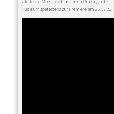
allerletzte Möglichkeit für seinen Umgang mit Si
Publikum spätestens zur Premiere am 25.02.23 im