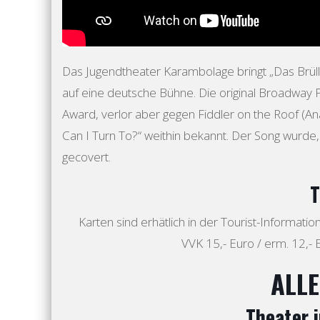
Das Jugendtheater Karambolage bringt „Das Brü
auf eine deutsche Bühne. Die original Broadway 
Award, verlor aber gegen Fiddler on the Roof (
Can I Turn To?“ weithin bekannt. Der Song wurde
gecovert.
T
Karten sind erhätlich in der Tourist-Informatio
VVK 15,- Euro / erm. 12,- 
ALLE
Theater i