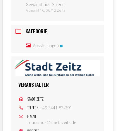
Gewandhaus Galerie
Altmarkt 16, 06712 Zeitz
KATEGORIE
Ausstellungen
VERANSTALTER
STADT ZEITZ
TELEFON
+49 3441 83-291
E-MAIL
tourismus@stadt-zeitz.de