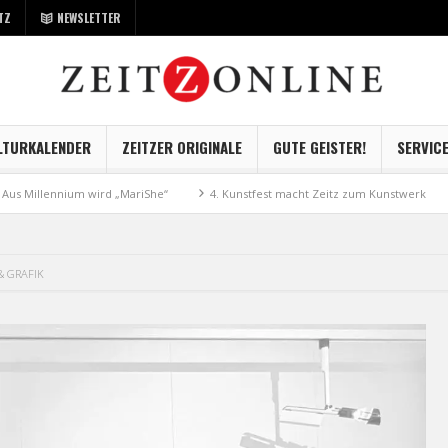
TZ
NEWSLETTER
LTURKALENDER
ZEITZER ORIGINALE
GUTE GEISTER!
SERVIC
llennium wird „MariShe“
4. Kunstfest macht Zeitz zum Kunstwerk
Mus
& GRAFIK