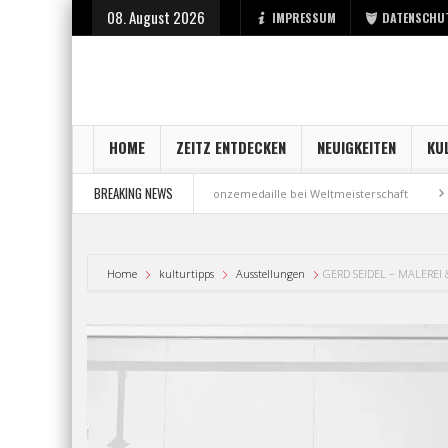
08. August 2026
IMPRESSUM
DATENSCHU
HOME
ZEITZ ENTDECKEN
NEUIGKEITEN
KU
BREAKING NEWS
art bei der Stadt Zeitz
Bronzemedaille bei Weltmeisterschaft
Aus Mi
Home
kulturtipps
Ausstellungen
GERD SEIDEL – MALEREI 