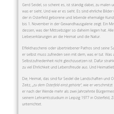
Gerd Seidel, so scheint es, ist ständig dabei, zu malen 
was er sieht. Und wie er es sieht. Es sind ehrliche Bilder
der in Osterfeld geborene und lebende ehemalige Kuns
bis 1. November in der Gewandhausgalerie zeigt. Ein Min
dessen, was der Mittsiebziger so daheim liegen hat. All
Liebeserklärungen an die Heimat und die Natur.
Effekthascherei oder übertriebener Pathos sind seine Sa
er selbst muss zufrieden sein mit dem, was er tut. Was a
Selbstzufriedenheit nicht gleichzusetzen ist. Dafür strahl
zu viel Ehrlichkeit und Lebensfreude aus. Und Heimatlieb
Die, Heimat, das sind für Seidel die Landschaften und O
Zeitz,
„zu dem Osterfeld einst gehörte“
, wie er verschmitzt
er nach der Wende mehr als zwei Jahrzehnte Bürgermeist
seinem Lehramtsstudium in Leipzig 1977 in Osterfeld, Z
unterrichtet.