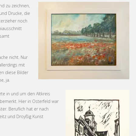
und zu zeichnen,
 und Drucke, die
terzieher noch
iausschnitt
esamt
che nicht. Nur
llerdings mit
en diese Bilder
e, ja.
rte in und um den Altkreis
 bemerkt. Hier in Osterfeld war
er. Beruflich hat er nach
eitz und Droyßig Kunst