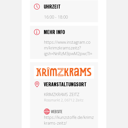
UHRZEIT
16:00 - 18:00
MEHR INFO
https://www.instagram.co
m/krimzkramszeitz?
igsh=NnRzM3pwM2pwcTI=
VERANSTALTUNGSORT
KRIMZKRAMS ZEITZ
Rossmarkt 2, 06712 Zeitz
WEBSITE
https://kunzstoffe.de/krimz
krams-zeitz/