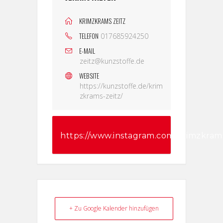
KRIMZKRAMS ZEITZ
TELEFON
017685924250
E-MAIL
zeitz@kunzstoffe.de
WEBSITE
https://kunzstoffe.de/krim
zkrams-zeitz/
https://www.instagram.com/krimzkram
igsh=NnRzM3pwM2pwcTI=
+ Zu Google Kalender hinzufügen