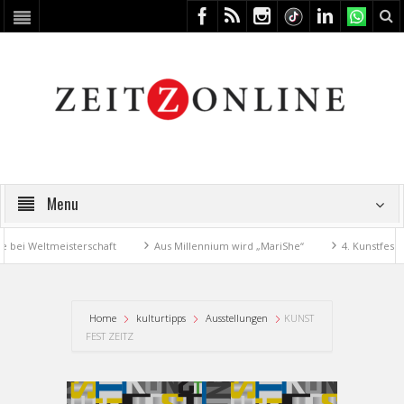
Menu
 Weltmeisterschaft
Aus Millennium wird „MariShe“
4. Kunstfest mach
Home
kulturtipps
Ausstellungen
KUNST
FEST ZEITZ