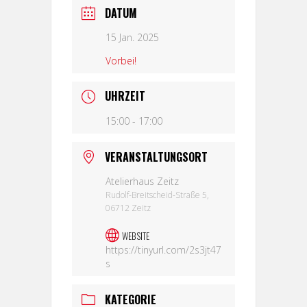
DATUM
15 Jan. 2025
Vorbei!
UHRZEIT
15:00 - 17:00
VERANSTALTUNGSORT
Atelierhaus Zeitz
Rudolf-Breitscheid-Straße 5,
06712 Zeitz
WEBSITE
https://tinyurl.com/2s3jt47
s
KATEGORIE