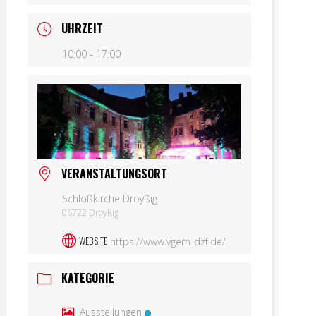
UHRZEIT
10:00 - 17:00
VERANSTALTUNGSORT
Schloßkirche Droyßig
06722 Droyßig
WEBSITE
https://www.vgem-dzf.de/
KATEGORIE
Ausstellungen