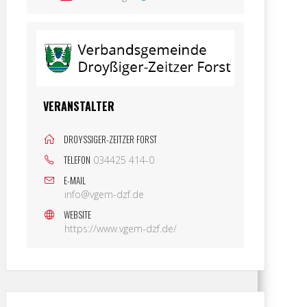
VERANSTALTER
DROYSSIGER-ZEITZER FORST
TELEFON
034425 414-0
E-MAIL
info@vgem-dzf.de
WEBSITE
https://www.vgem-dzf.de/