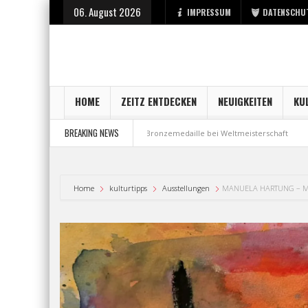
06. August 2026
IMPRESSUM
DATENSCHU
HOME
ZEITZ ENTDECKEN
NEUIGKEITEN
KU
BREAKING NEWS
der Stadt Zeitz
Bronzemedaille bei Weltmeisterschaft
Aus Millenniu
Home
kulturtipps
Ausstellungen
MANUELA HARTUNG – M