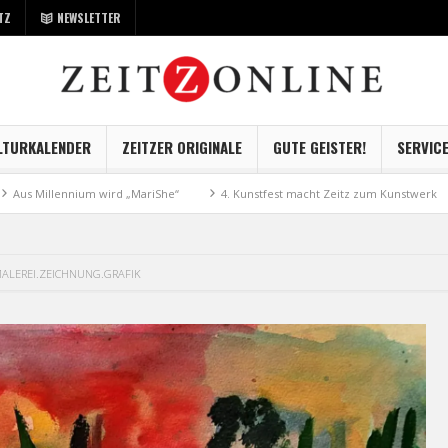
TZ
NEWSLETTER
LTURKALENDER
ZEITZER ORIGINALE
GUTE GEISTER!
SERVIC
m wird „MariShe“
4. Kunstfest macht Zeitz zum Kunstwerk
Museum Kay
ALEREI.ZEICHNUNG.GRAFIK