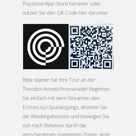
Playstore/App-Store herunter oder
nutzen Sie den QR Code hier darunter.
Bitte starten Sie Ihre Tour an der
Theodor-Arnold-Promenade! Beginnen
Sie einfach mit dem Streamen des
Echoes.xyz-Spaziergangs, drücken Sie
die Wiedergabetaste und bewegen Sie
sich nach Belieben durch die
verschiedenen markierten Zonen. Jede