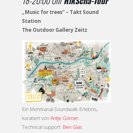
18-20:00 Uhr
RikScha-Tour
„Music for trees“ – Takt Sound
Station
The Outdoor Gallery Zeitz
Ein Mehrkanal-Soundwalk-Erlebnis,
kuratiert von
Antje Görner
.
Technical support:
Ben Glas