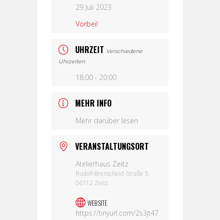
29 Juli 2023
Vorbei!
UHRZEIT
Verschiedene
Uhrzeiten
18:00 - 20:00
MEHR INFO
Mehr darüber lesen
VERANSTALTUNGSORT
Atelierhaus Zeitz
Rudolf-Breitscheid-Straße 5,
06712 Zeitz
WEBSITE
https://tinyurl.com/2s3jt47