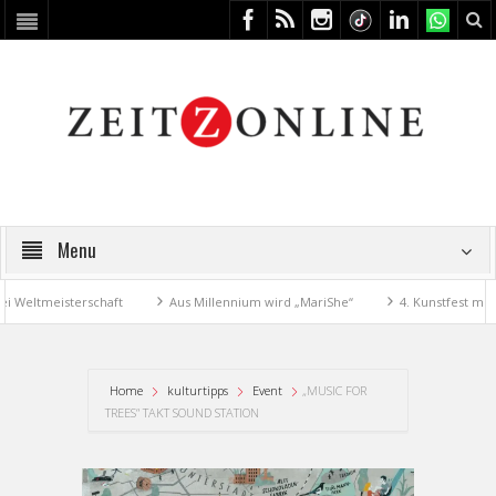
Menu
tmeisterschaft
Aus Millennium wird „MariShe“
4. Kunstfest macht Z
Home
kulturtipps
Event
„MUSIC FOR
TREES“ TAKT SOUND STATION