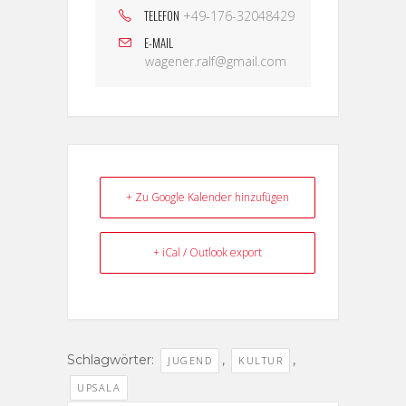
TELEFON
+49-176-32048429
E-MAIL
wagener.ralf@gmail.com
+ Zu Google Kalender hinzufügen
+ iCal / Outlook export
Schlagwörter:
,
,
JUGEND
KULTUR
UPSALA