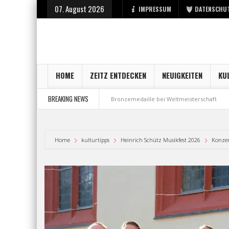
07. August 2026
IMPRESSUM
DATENSCHU
HOME
ZEITZ ENTDECKEN
NEUIGKEITEN
KU
BREAKING NEWS
tart bei der Stadt Zeitz
Bronzemedaille bei Weltmeisterschaft
Aus M
Home
kulturtipps
Heinrich Schütz Musikfest 2026
Konze