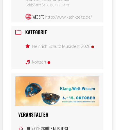
Schloßstraße 7, 06712 Zeitz
WEBSITE
http://www.kath-zeitz.de/
KATEGORIE
Heinrich Schütz Musikfest 2026
Konzert
VERANSTALTER
HEINRICH SCHÜTZ MUSIKFEST