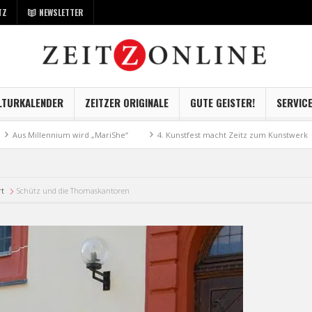
TZ
NEWSLETTER
LTURKALENDER
ZEITZER ORIGINALE
GUTE GEISTER!
SERVIC
illennium wird „MariShe“
4. Kunstfest macht Zeitz zum Kunstwerk
Mu
rt
Schütz und die Thomaskantoren