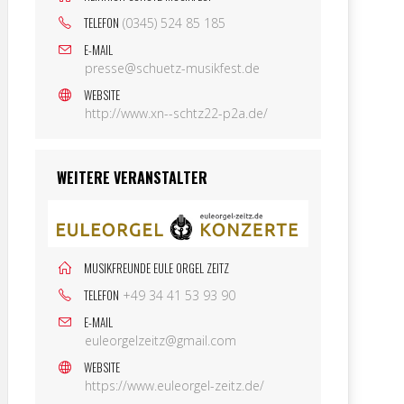
TELEFON
(0345) 524 85 185
E-MAIL
presse@schuetz-musikfest.de
WEBSITE
http://www.xn--schtz22-p2a.de/
WEITERE VERANSTALTER
MUSIKFREUNDE EULE ORGEL ZEITZ
TELEFON
+49 34 41 53 93 90
E-MAIL
euleorgelzeitz@gmail.com
WEBSITE
https://www.euleorgel-zeitz.de/