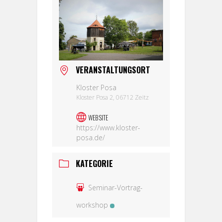
VERANSTALTUNGSORT
Kloster Posa
Kloster Posa 2, 06712 Zeitz
WEBSITE
https://www.kloster-
posa.de/
KATEGORIE
Seminar-Vortrag-
workshop