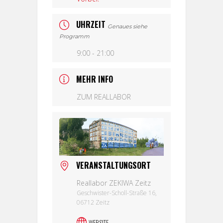
UHRZEIT
Genaues siehe
Programm
9:00 - 21:00
MEHR INFO
ZUM REALLABOR
VERANSTALTUNGSORT
Reallabor ZEKIWA Zeitz
Geschwister-Scholl-Straße 16,
06712 Zeitz
WEBSITE