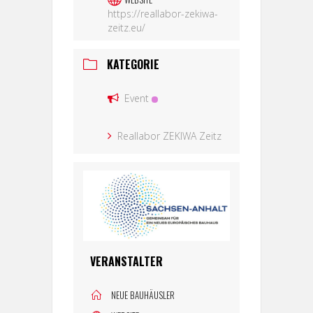
https://reallabor-zekiwa-
zeitz.eu/
KATEGORIE
Event
Reallabor ZEKIWA Zeitz
VERANSTALTER
NEUE BAUHÄUSLER