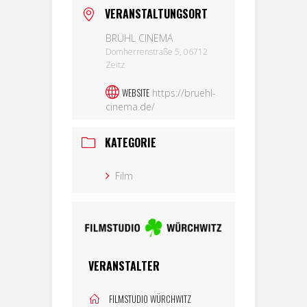
VERANSTALTUNGSORT
BRÜHL CINEMA
Domherrenstraße 5, 06712
Zeitz
WEBSITE
https://bruehl-
cinema.de/
KATEGORIE
Film
VERANSTALTER
FILMSTUDIO WÜRCHWITZ