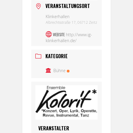
VERANSTALTUNGSORT
Klinkerhallen
Albrechtsstraße 17, 06712 Zeitz
WEBSITE
http://www.ig-
klinkerhallen.de/
KATEGORIE
Bühne
VERANSTALTER