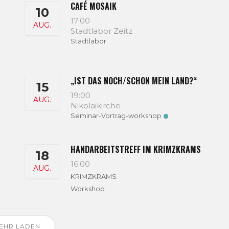
Z
CAFÉ MOSAIK
10
17:00
AUG.
Stadtlabor Zeitz
Stadtlabor
„IST DAS NOCH/SCHON MEIN LAND?“
15
19:00
AUG.
Nikolaikirche
Seminar-Vortrag-workshop
HANDARBEITSTREFF IM KRIMZKRAMS
18
16:00
AUG.
KRIMZKRAMS
Workshop
EHR LADEN