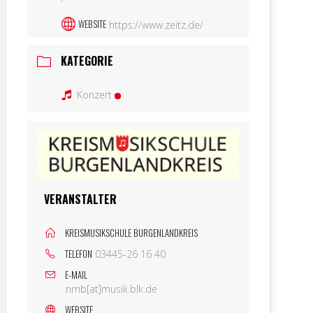
WEBSITE
https://www.zeitz.de/
KATEGORIE
Konzert
VERANSTALTER
KREISMUSIKSCHULE BURGENLANDKREIS
TELEFON
03445-26 16 40
E-MAIL
nmb[at]musik.blk.de
WEBSITE