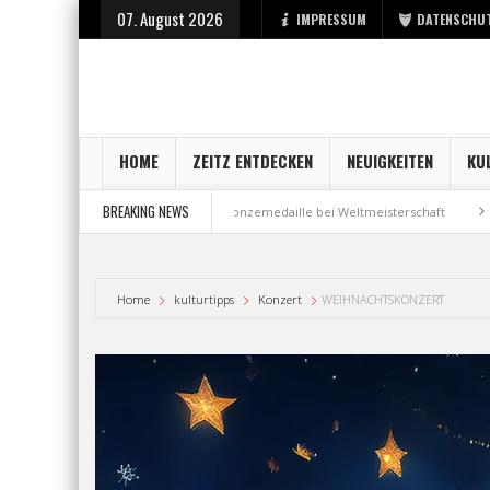
07. August 2026
IMPRESSUM
DATENSCHU
HOME
ZEITZ ENTDECKEN
NEUIGKEITEN
KU
BREAKING NEWS
t bei der Stadt Zeitz
Bronzemedaille bei Weltmeisterschaft
Aus Mill
Home
kulturtipps
Konzert
WEIHNACHTSKONZERT