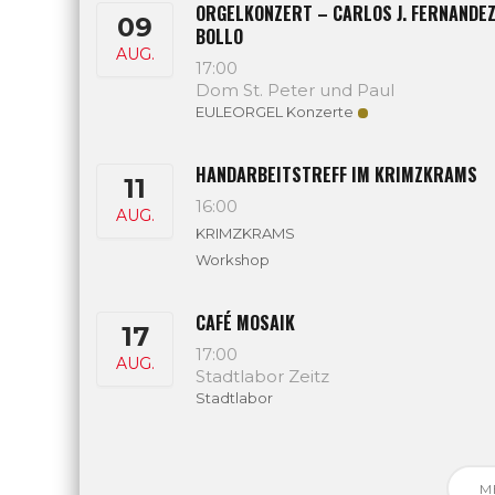
ORGELKONZERT – CARLOS J. FERNANDE
09
BOLLO
AUG.
17:00
Dom St. Peter und Paul
EULEORGEL Konzerte
HANDARBEITSTREFF IM KRIMZKRAMS
11
16:00
AUG.
KRIMZKRAMS
Workshop
CAFÉ MOSAIK
17
17:00
AUG.
Stadtlabor Zeitz
Stadtlabor
M