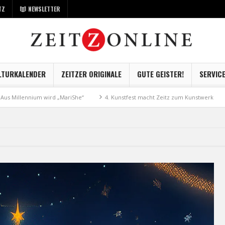
TZ
NEWSLETTER
LTURKALENDER
ZEITZER ORIGINALE
GUTE GEISTER!
SERVIC
ennium wird „MariShe“
4. Kunstfest macht Zeitz zum Kunstwerk
Museu