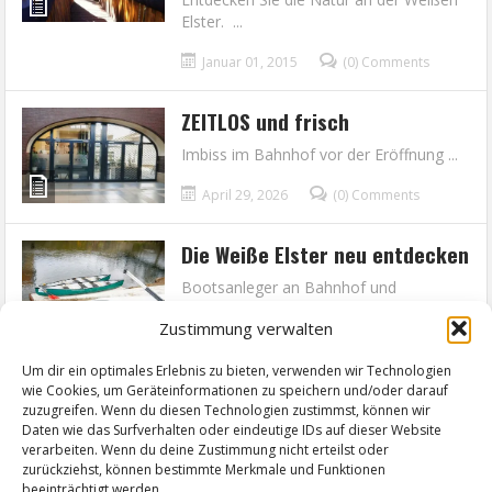
Elster. ...
Januar 01, 2015
(0) Comments
ZEITLOS und frisch
Imbiss im Bahnhof vor der Eröffnung ...
April 29, 2026
(0) Comments
Die Weiße Elster neu entdecken
Bootsanleger an Bahnhof und
Tiergarten eingeweiht ...
Zustimmung verwalten
März 28, 2026
(0) Comments
Um dir ein optimales Erlebnis zu bieten, verwenden wir Technologien
wie Cookies, um Geräteinformationen zu speichern und/oder darauf
‹
1
2
3
4
5
6
7
8
›
»
zuzugreifen. Wenn du diesen Technologien zustimmst, können wir
Daten wie das Surfverhalten oder eindeutige IDs auf dieser Website
verarbeiten. Wenn du deine Zustimmung nicht erteilst oder
zurückziehst, können bestimmte Merkmale und Funktionen
beeinträchtigt werden.