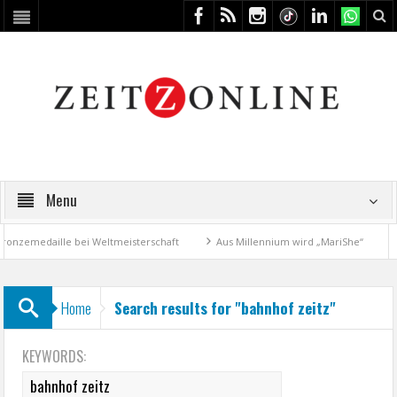
Menu
nzemedaille bei Weltmeisterschaft
Aus Millennium wird „MariShe“
4
Home
Search results for "bahnhof zeitz"
KEYWORDS: