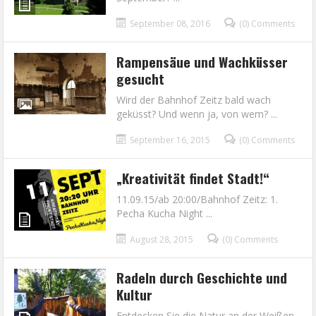
September 08, 2016
(0) Comments
Rampensäue und Wachküsser
gesucht
Wird der Bahnhof Zeitz bald wach
geküsst? Und wenn ja, von wem? ...
September 16, 2015
(0) Comments
„Kreativität findet Stadt!“
11.09.15/ab 20:00/Bahnhof Zeitz: 1.
Pecha Kucha Night ...
August 28, 2015
(0) Comments
Radeln durch Geschichte und
Kultur
Entdecken Sie die Natur an der Weißen