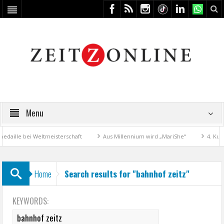
Menu
aille bei Weltmeisterschaft
Aus Millennium wird „MariShe“
4. Kunst
Home
Search results for "bahnhof zeitz"
KEYWORDS: