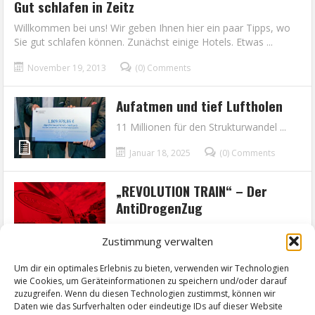
Gut schlafen in Zeitz
Willkommen bei uns! Wir geben Ihnen hier ein paar Tipps, wo
Sie gut schlafen können. Zunächst einige Hotels. Etwas ...
November 19, 2013
(0) Comments
Aufatmen und tief Luftholen
11 Millionen für den Strukturwandel ...
Januar 18, 2025
(0) Comments
„REVOLUTION TRAIN“ – Der
AntiDrogenZug
Aktive Prävention am Bahnhof Zeitz ...
Zustimmung verwalten
August 04, 2023
(0) Comments
Um dir ein optimales Erlebnis zu bieten, verwenden wir Technologien
wie Cookies, um Geräteinformationen zu speichern und/oder darauf
‹
1
2
3
4
5
6
7
›
»
zuzugreifen. Wenn du diesen Technologien zustimmst, können wir
Daten wie das Surfverhalten oder eindeutige IDs auf dieser Website