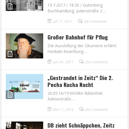
19.7.2017 / 18.30 / Gutenberg
Buchhandlung, Judenstraße 2 ...
Juli 17, 2017
(0) Comments
Großer Bahnhof für Pflug
Die Ausstellung der Ökumene erfährt
mediale Beachtung ...
Juni 01, 2017
(0) Comments
„Gestrandet in Zeitz“ Die 2.
Pecha Kucha Nacht
26.05.16/19:00/Alte Bibliothek
Rahnestraße ...
Mai 11, 2016
(0) Comments
DB zieht Schnäppchen, Zeitz