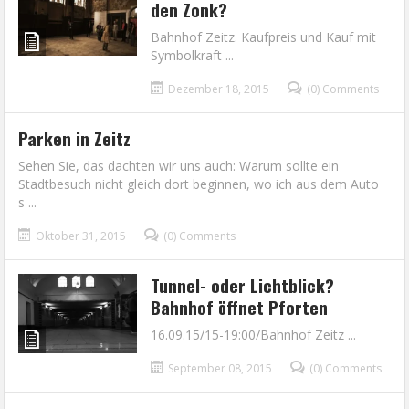
den Zonk?
Bahnhof Zeitz. Kaufpreis und Kauf mit
Symbolkraft ...
Dezember 18, 2015
(0) Comments
Parken in Zeitz
Sehen Sie, das dachten wir uns auch: Warum sollte ein
Stadtbesuch nicht gleich dort beginnen, wo ich aus dem Auto
s ...
Oktober 31, 2015
(0) Comments
Tunnel- oder Lichtblick?
Bahnhof öffnet Pforten
16.09.15/15-19:00/Bahnhof Zeitz ...
September 08, 2015
(0) Comments