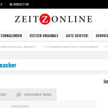
TZ
NEWSLETTER
LTURKALENDER
ZEITZER ORIGINALE
GUTE GEISTER!
SERVIC
llennium wird „MariShe“
4. Kunstfest macht Zeitz zum Kunstwerk
Mus
nmacher
Im
Zeitz
ZeitzOnline News
ZeitzOnline