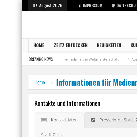
07. August 2026
IMPRESSUM
DATENSCHU
HOME
ZEITZ ENTDECKEN
NEUIGKEITEN
KU
BREAKING NEWS
art bei der Stadt Zeitz
Bronzemedaille bei Weltmeisterschaft
Aus Mi
Informationen für Medie
Home
Kontakte und Informationen
Kontaktdaten
Presseinfos Stadt 
Stadt Zeitz