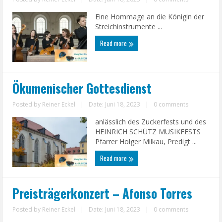
Eine Hommage an die Königin der
Streichinstrumente ...
Read more
Ökumenischer Gottesdienst
Posted by
Reiner Eckel
|
Date: Juni 18, 2023
|
0 comments
anlässlich des Zuckerfests und des
HEINRICH SCHÜTZ MUSIKFESTS
Pfarrer Holger Milkau, Predigt ...
Read more
Preisträgerkonzert – Afonso Torres
Posted by
Reiner Eckel
|
Date: Juni 18, 2023
|
0 comments