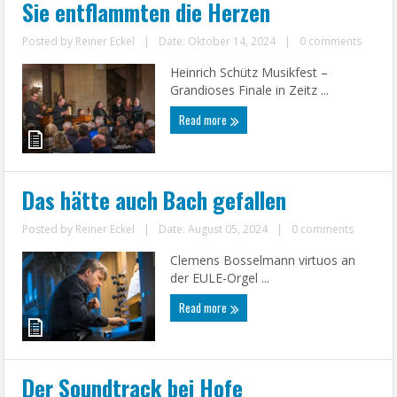
Sie entflammten die Herzen
Posted by
Reiner Eckel
|
Date: Oktober 14, 2024
|
0 comments
Heinrich Schütz Musikfest –
Grandioses Finale in Zeitz ...
Read more
Das hätte auch Bach gefallen
Posted by
Reiner Eckel
|
Date: August 05, 2024
|
0 comments
Clemens Bosselmann virtuos an
der EULE-Orgel ...
Read more
Der Soundtrack bei Hofe