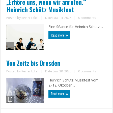
„Erhöre uns, wenn wir anrufen.“
Heinrich Schütz Musikfest
Posted by
Reiner Eckel
|
Date: Mai 14, 2026
|
0 comments
Eine Séance für Heinrich Schütz ...
Read more
Von Zeitz bis Dresden
Posted by
Reiner Eckel
|
Date: Juni 30, 2025
|
0 comments
Heinrich Schütz Musikfest vom
2.-12. Oktober ...
Read more