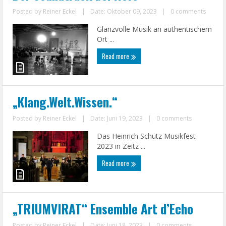
Posted by
Reiner Eckel
|
Date: Oktober 09, 2023
|
0 comments
Glanzvolle Musik an authentischem
Ort ...
Read more
„Klang.Welt.Wissen.“
Posted by
Reiner Eckel
|
Date: Juni 19, 2023
|
0 comments
Das Heinrich Schütz Musikfest
2023 in Zeitz ...
Read more
„TRIUMVIRAT“ Ensemble Art d’Echo
Posted by
Reiner Eckel
|
Date: Juni 18, 2023
|
0 comments