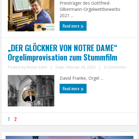
Preisträger des Gottfried-
Silbermann-Orgelwettbewerbs
2021 ...
Read more
„DER GLÖCKNER VON NOTRE DAME“
Orgelimprovisation zum Stummfilm
Posted by
Reiner Eckel
|
Date: Februar 26, 2023
|
0 comments
David Franke, Orgel ...
Read more
1
2