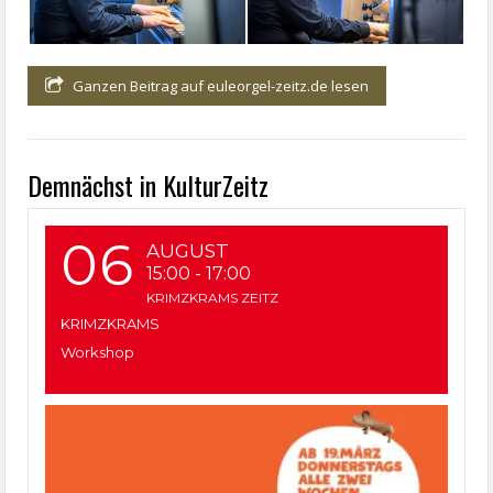
Ganzen Beitrag auf euleorgel-zeitz.de lesen
Demnächst in KulturZeitz
06
AUGUST
15:00
-
17:00
KRIMZKRAMS ZEITZ
KRIMZKRAMS
Workshop