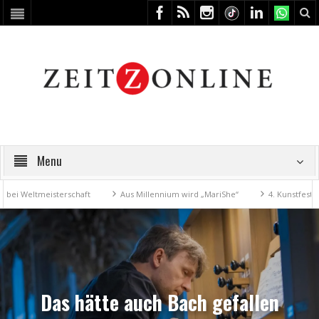
Menu
tmeisterschaft
Aus Millennium wird „MariShe“
4. Kunstfest macht Ze
Das hätte auch Bach gefallen