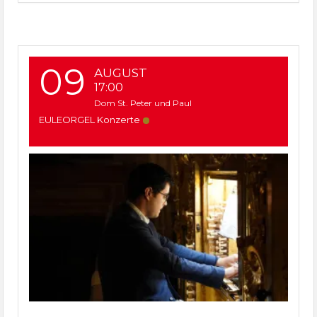
09
AUGUST
17:00
Dom St. Peter und Paul
EULEORGEL Konzerte