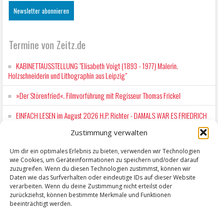
Termine von Zeitz.de
KABINETTAUSSTELLUNG "Elisabeth Voigt (1893 - 1977) Malerin.
Holzschneiderin und Lithographin aus Leipzig"
»Der Störenfried«. Filmvorführung mit Regisseur Thomas Frickel
EINFACH LESEN im August 2026 H.P. Richter - DAMALS WAR ES FRIEDRICH
Lesung in Einfacher Sprache
Zustimmung verwalten
Workshop für Kinder: Stop-Motion mit LEGO® & Robotik
Um dir ein optimales Erlebnis zu bieten, verwenden wir Technologien
wie Cookies, um Geräteinformationen zu speichern und/oder darauf
Mit der Drahtseilbahn zur ZENTRALSTATION
zuzugreifen. Wenn du diesen Technologien zustimmst, können wir
Daten wie das Surfverhalten oder eindeutige IDs auf dieser Website
verarbeiten. Wenn du deine Zustimmung nicht erteilst oder
zurückziehst, können bestimmte Merkmale und Funktionen
beeinträchtigt werden.