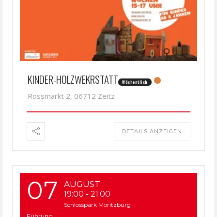
KINDER-HOLZWEKRSTATT
Wöchentlich
Rossmarkt 2, 06712 Zeitz
DETAILS ANZEIGEN
07
AUGUST
19:00
-
21:00
Schlosspark Moritzburg
Führung