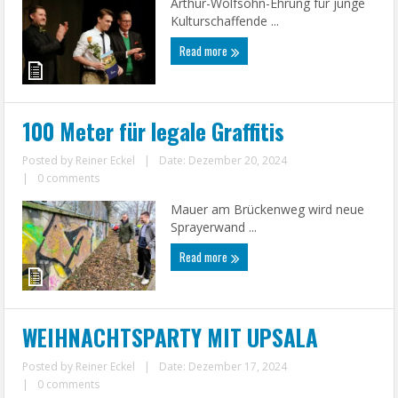
Arthur-Wolfsohn-Ehrung für junge
Kulturschaffende ...
Read more
100 Meter für legale Graffitis
Posted by
Reiner Eckel
|
Date: Dezember 20, 2024
|
0 comments
Mauer am Brückenweg wird neue
Sprayerwand ...
Read more
WEIHNACHTSPARTY MIT UPSALA
Posted by
Reiner Eckel
|
Date: Dezember 17, 2024
|
0 comments