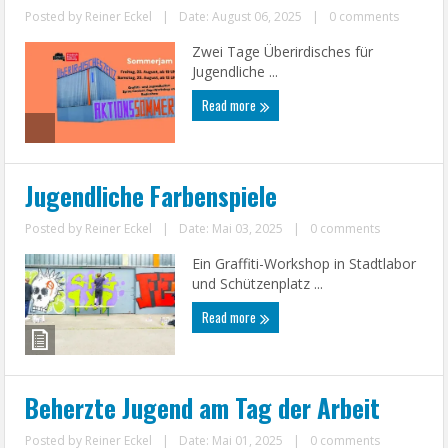
Posted by
Reiner Eckel
|
Date: August 06, 2025
|
0 comments
Zwei Tage Überirdisches für
Jugendliche ...
Read more
Jugendliche Farbenspiele
Posted by
Reiner Eckel
|
Date: Mai 03, 2025
|
0 comments
Ein Graffiti-Workshop in Stadtlabor
und Schützenplatz ...
Read more
Beherzte Jugend am Tag der Arbeit
Posted by
Reiner Eckel
|
Date: Mai 01, 2025
|
0 comments