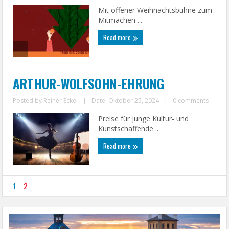
Mit offener Weihnachtsbühne zum
Mitmachen ...
Read more
ARTHUR-WOLFSOHN-EHRUNG
Posted by
Reiner Eckel
|
Date: Oktober 25, 2024
|
0 comments
Preise für junge Kultur- und
Kunstschaffende ...
Read more
1
2