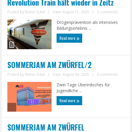
Revolution Train hält wieder in Zeitz
Posted by
Reiner Eckel
|
Date: August 15, 2025
|
0 comments
Drogenprävention als intensives
Bildungserlebnis ...
Read more
SOMMERJAM AM ZWÜRFEL/2
Posted by
Reiner Eckel
|
Date: August 06, 2025
|
0 comments
Zwei Tage Überirdisches für
Jugendliche ...
Read more
SOMMERJAM AM ZWÜRFEL