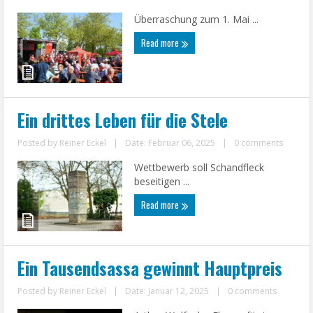
Überraschung zum 1. Mai ...
Read more
Ein drittes Leben für die Stele
Posted by
Reiner Eckel
|
Date: Februar 06, 2025
|
0 comments
Wettbewerb soll Schandfleck
beseitigen ...
Read more
Ein Tausendsassa gewinnt Hauptpreis
Posted by
Reiner Eckel
|
Date: Januar 12, 2025
|
0 comments