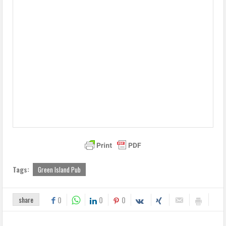
Tags:
Green Island Pub
share
0
0
0