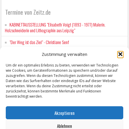
Nachname
E-Mailadresse
Zustimmung verwalten
Um dir ein optimales Erlebnis zu bieten, verwenden wir Technologien
wie Cookies, um Geräteinformationen zu speichern und/oder darauf
zuzugreifen. Wenn du diesen Technologien zustimmst, können wir
Termine von Zeitz.de
Daten wie das Surfverhalten oder eindeutige IDs auf dieser Website
verarbeiten. Wenn du deine Zustimmung nicht erteilst oder
zurückziehst, können bestimmte Merkmale und Funktionen
KABINETTAUSSTELLUNG "Elisabeth Voigt (1893 - 1977) Malerin.
beeinträchtigt werden.
Holzschneiderin und Lithographin aus Leipzig"
"Der Weg ist das Ziel" - Christiane Senf
Akzeptieren
Workshop für Kinder: Stop-Motion mit LEGO® & Robotik
Ablehnen