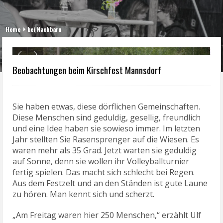
Home
bei Nachbarn
Nonnewitz vs. Mannsdorfer Jugend
M
Schlechtes Wetter? Gibt's nicht. Nur falsche
Kleidung.
Beobachtungen beim Kirschfest Mannsdorf