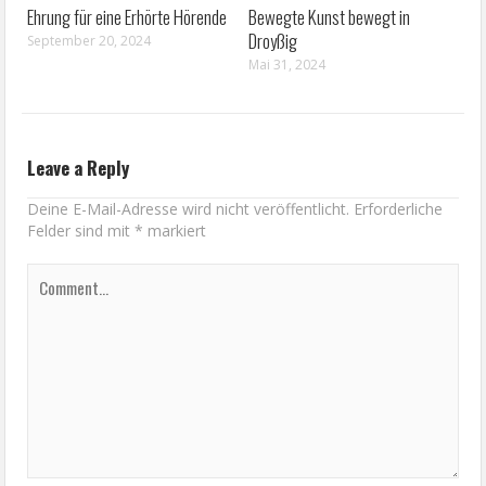
Schloss Droyßig ein Lost Place?
Haynsburg – Überraschende
Von wegen!
Erfahrungsräume
November 25, 2024
Oktober 03, 2024
Ehrung für eine Erhörte Hörende
Bewegte Kunst bewegt in
Droyßig
September 20, 2024
Mai 31, 2024
Leave a Reply
Deine E-Mail-Adresse wird nicht veröffentlicht.
Erforderliche