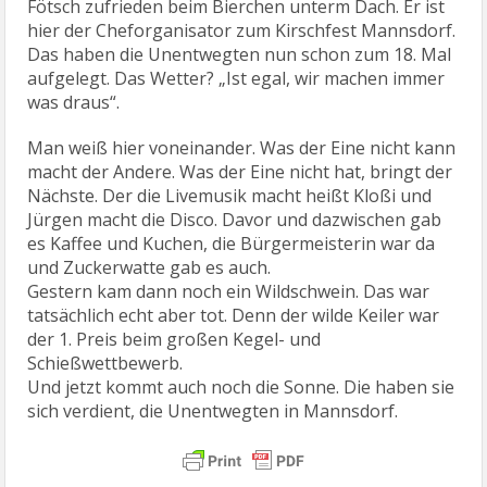
Sie haben etwas, diese dörflichen Gemeinschaften.
Diese Menschen sind geduldig, gesellig, freundlich
und eine Idee haben sie sowieso immer. Im letzten
Jahr stellten Sie Rasensprenger auf die Wiesen. Es
waren mehr als 35 Grad. Jetzt warten sie geduldig
auf Sonne, denn sie wollen ihr Volleyballturnier
fertig spielen. Das macht sich schlecht bei Regen.
Aus dem Festzelt und an den Ständen ist gute Laune
zu hören. Man kennt sich und scherzt.
„Am Freitag waren hier 250 Menschen,“ erzählt Ulf
Fötsch zufrieden beim Bierchen unterm Dach. Er ist
hier der Cheforganisator zum Kirschfest Mannsdorf.
Das haben die Unentwegten nun schon zum 18. Mal
aufgelegt. Das Wetter? „Ist egal, wir machen immer
was draus“.
Man weiß hier voneinander. Was der Eine nicht kann
macht der Andere. Was der Eine nicht hat, bringt der
Nächste. Der die Livemusik macht heißt Kloßi und
Jürgen macht die Disco. Davor und dazwischen gab