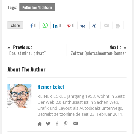
es Kaffee und Kuchen, die Bürgermeisterin war da
und Zuckerwatte gab es auch.
Gestern kam dann noch ein Wildschwein. Das war
tatsächlich echt aber tot. Denn der wilde Keiler war
der 1. Preis beim großen Kegel- und
Schießwettbewerb.
Und jetzt kommt auch noch die Sonne. Die haben sie
sich verdient, die Unentwegten in Mannsdorf.
Tags:
Kultur bei Nachbarn
share
0
0
0
Previous :
Next :
„Das ist mir zu privat“
Zeitzer Quietscheenten-Rennen