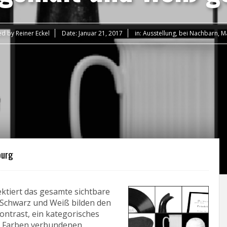
ed by
Reiner Eckel
Date:
Januar 21, 2017
in:
Ausstellung
,
bei Nachbarn
,
M
burg
ktiert das gesamte sichtbare
. Schwarz und Weiß bilden den
ntrast, ein kategorisches
en Farben verbundenen