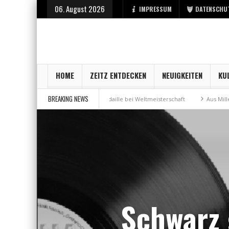
06. August 2026
IMPRESSUM
DATENSCHU
HOME
ZEITZ ENTDECKEN
NEUIGKEITEN
KU
BREAKING NEWS
r Stadt Zeitz
Bronzemedaille bei Weltmeisterschaft
Aus Millennium 
Mit Heinrich Schütz auf Spurensuche
Schwarz 