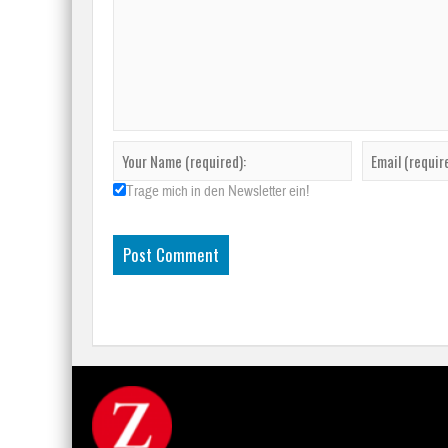
Trage mich in den Newsletter ein!