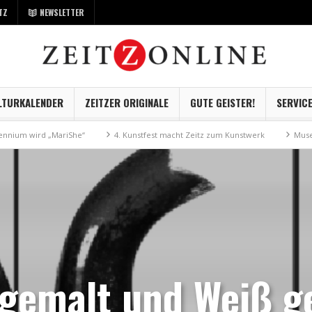
TZ
NEWSLETTER
LTURKALENDER
ZEITZER ORIGINALE
GUTE GEISTER!
SERVIC
wird „MariShe“
4. Kunstfest macht Zeitz zum Kunstwerk
Museum Kayna
gemalt und Weiß g