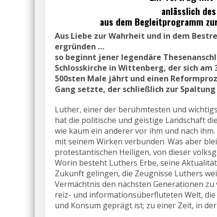
anlässlich de
aus dem Begleitprogramm zur 
Aus Liebe zur Wahrheit und in dem Bestre
ergründen …
so beginnt jener legendäre Thesenanschl
Schlosskirche in Wittenberg, der sich am
500sten Male jährt und einen Reformproze
Gang setzte, der schließlich zur Spaltung
Luther, einer der berühmtesten und wichtigs
hat die politische und geistige Landschaft d
wie kaum ein anderer vor ihm und nach ihm. A
mit seinem Wirken verbunden. Was aber ble
protestantischen Heiligen, von dieser volksg
Worin besteht Luthers Erbe, seine Aktualitä
Zukunft gelingen, die Zeugnisse Luthers weit
Vermächtnis den nächsten Generationen zu ve
reiz- und informationsüberfluteten Welt, d
und Konsum geprägt ist; zu einer Zeit, in der 