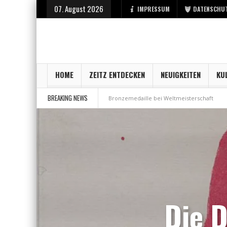
07. August 2026
IMPRESSUM
DATENSCHU
HOME
ZEITZ ENTDECKEN
NEUIGKEITEN
KU
BREAKING NEWS
rt bei der Stadt Zeitz
Bronzemedaille bei Weltmeisterschaft
Aus Mil
Die 