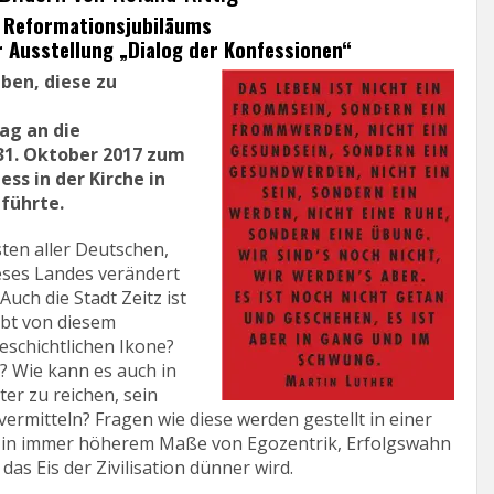
s Reformationsjubiläums
Ausstellung „Dialog der Konfessionen“
ben, diese zu
ag an die
 31. Oktober 2017 zum
ss in der Kirche in
 führte.
ten aller Deutschen,
ieses Landes verändert
uch die Stadt Zeitz ist
ibt von diesem
eschichtlichen Ikone?
t? Wie kann es auch in
er zu reichen, sein
rmitteln? Fragen wie diese werden gestellt in einer
ie in immer höherem Maße von Egozentrik, Erfolgswahn
das Eis der Zivilisation dünner wird.