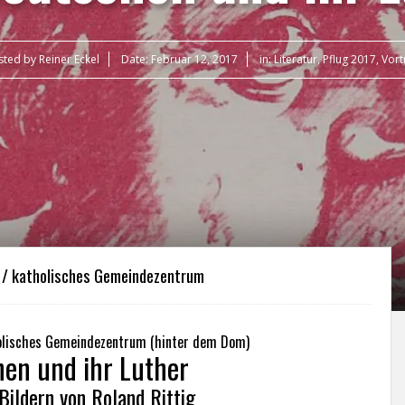
sted by
Reiner Eckel
Date:
Februar 12, 2017
in:
Literatur
,
Pflug 2017
,
Vort
r / katholisches Gemeindezentrum
holisches Gemeindezentrum (hinter dem Dom)
hen und ihr Luther
Bildern von Roland Rittig