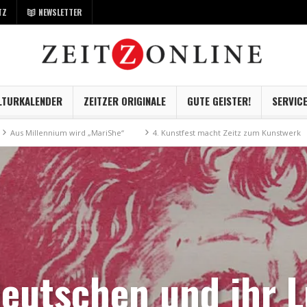
TZ
NEWSLETTER
LTURKALENDER
ZEITZER ORIGINALE
GUTE GEISTER!
SERVIC
lennium wird „MariShe“
4. Kunstfest macht Zeitz zum Kunstwerk
Muse
Deutschen und ihr L