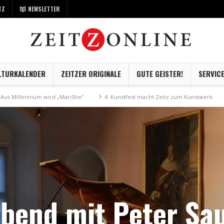
TZ
NEWSLETTER
LTURKALENDER
ZEITZER ORIGINALE
GUTE GEISTER!
SERVIC
ium wird „MariShe“
4. Kunstfest macht Zeitz zum Kunstwerk
Museum K
abend mit Peter S