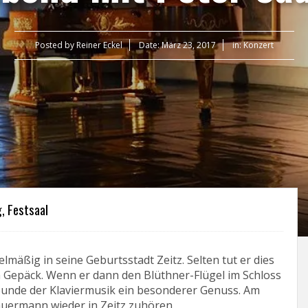
Posted by
Reiner Eckel
Date:
März 23, 2017
in:
Konzert
, Festsaal
mäßig in seine Geburtsstadt Zeitz. Selten tut er dies
m Gepäck. Wenn er dann den Blüthner-Flügel im Schloss
eunde der Klaviermusik ein besonderer Genuss. Am
auermann wieder in Zeitz zuhören.