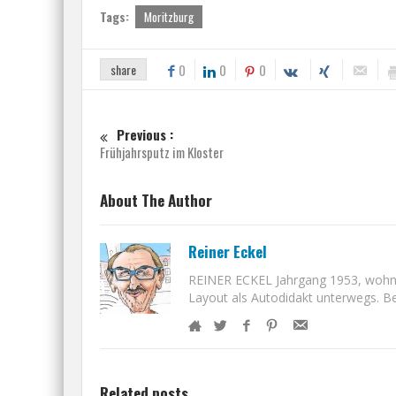
Tags:
Moritzburg
share
0
0
0
Previous :
Frühjahrsputz im Kloster
About The Author
Reiner Eckel
REINER ECKEL Jahrgang 1953, wohnt i
Layout als Autodidakt unterwegs. Bet
Related posts