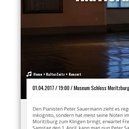
Home
KulturZeitz
Konzert
01.04.2017 / 19:00 / Museum Schloss Moritzburg
Den Pianisten Peter Sauermann zieht es regel
inkognito, sondern hat meist seine Noten i
Moritzburg zum Klingen bringt, erwartet Fr
Samstag den 1. April, kann man nun Peter S