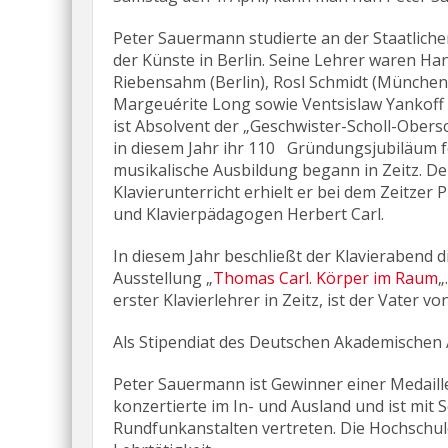
Peter Sauermann studierte an der Staatlich
der Künste in Berlin. Seine Lehrer waren Ha
Riebensahm (Berlin), Rosl Schmidt (München
Margeuérite Long sowie Ventsislaw Yankoff (
ist Absolvent der „Geschwister-Scholl-Obersc
in diesem Jahr ihr 110 Gründungsjubiläum fe
musikalische Ausbildung begann in Zeitz. De
Klavierunterricht erhielt er bei dem Zeitzer 
und Klavierpädagogen Herbert Carl.
In diesem Jahr beschließt der Klavierabend d
Ausstellung „
Thomas Carl. Körper im Raum
„
erster Klavierlehrer in Zeitz, ist der Vater v
Als Stipendiat des Deutschen Akademischen A
Peter Sauermann ist Gewinner einer Medaill
konzertierte im In- und Ausland und ist m
Rundfunkanstalten vertreten. Die Hochschu