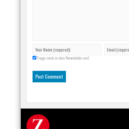
Trage mich in den Newsletter ein!