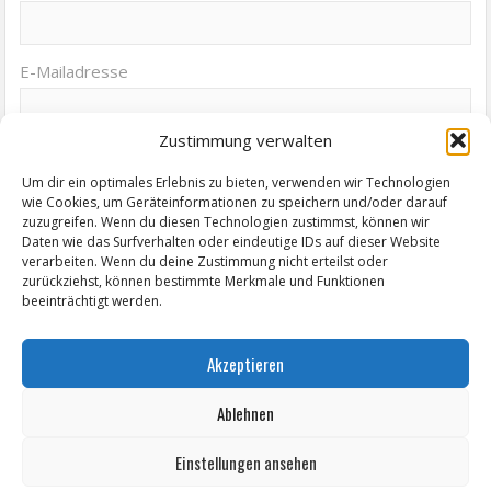
E-Mailadresse
Zustimmung verwalten
Um dir ein optimales Erlebnis zu bieten, verwenden wir Technologien
wie Cookies, um Geräteinformationen zu speichern und/oder darauf
zuzugreifen. Wenn du diesen Technologien zustimmst, können wir
Termine von Zeitz.de
Daten wie das Surfverhalten oder eindeutige IDs auf dieser Website
verarbeiten. Wenn du deine Zustimmung nicht erteilst oder
zurückziehst, können bestimmte Merkmale und Funktionen
KABINETTAUSSTELLUNG "Elisabeth Voigt (1893 - 1977) Malerin.
beeinträchtigt werden.
Holzschneiderin und Lithographin aus Leipzig"
Protest! Wie weit gehen für die eigenen Ideale? Der Fall Brüsewitz heute.
Akzeptieren
Wochenmarkt Zeitz
Ablehnen
EINFACH LESEN im August 2026 H.P. Richter - DAMALS WAR ES FRIEDRICH
Einstellungen ansehen
Lesung in Einfacher Sprache