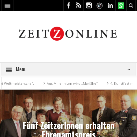
Menu
terschaft
Aus Millennium wird „MariShe“
4. Kunstfest macht Zeitz z
Fünf ZeitzerInnen erhalten
Ehrenamtspreis