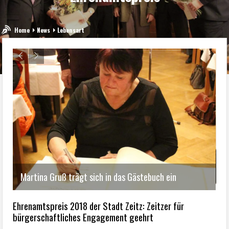
Home
News
Lebensart
R
Martina Gruß trägt sich in das Gästebuch ein
Ehrenamtspreis 2018 der Stadt Zeitz: Zeitzer für
bürgerschaftliches Engagement geehrt