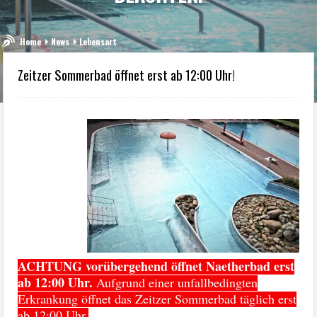
Home
News
Lebensart
Zeitzer Sommerbad öffnet erst ab 12:00 Uhr!
ACHTUNG vorübergehend öffnet Naetherbad erst
ab 12:00 Uhr.
Aufgrund einer unfallbedingten
Erkrankung öffnet das Zeitzer Sommerbad täglich erst
ab 12:00 Uhr.