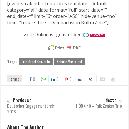
[events-calendar-templates template=“default“
category=“all“ date_format=“full“ start_date=““
end_date=““ limit=“6″ order=“ASC“ hide-venue=“no“
time=“future“ title=“Demnächst in KulturZeitz“]
ZeitzOnline ist gelistet bei:
Tags:
Eule Orgel Konzerte
Schütz Musikfest
share
0
0
0
Previous :
Next :
Deutscher Engagementpreis
HÖRKINO – Falk Zenker Trio
2018
About The Author