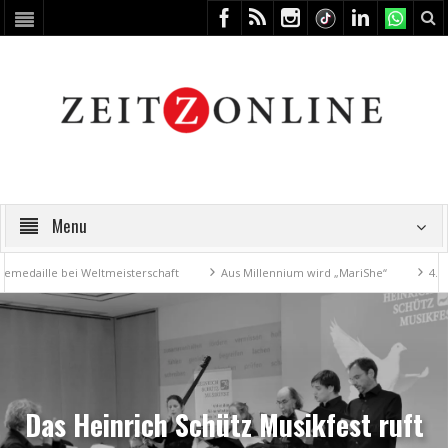
Menu
lle bei Weltmeisterschaft
Aus Millennium wird „MariShe“
4. Kunstfe
Das Heinrich Schütz Musikfest ruft