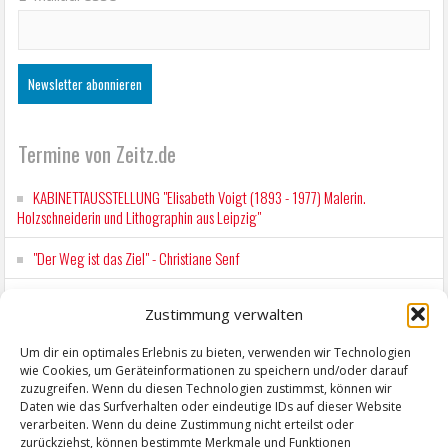
Termine von Zeitz.de
KABINETTAUSSTELLUNG "Elisabeth Voigt (1893 - 1977) Malerin.
Holzschneiderin und Lithographin aus Leipzig"
"Der Weg ist das Ziel" - Christiane Senf
Workshop für Kinder: Stop-Motion mit LEGO® & Robotik
Zustimmung verwalten
Kunstfest Zeitz
Um dir ein optimales Erlebnis zu bieten, verwenden wir Technologien
wie Cookies, um Geräteinformationen zu speichern und/oder darauf
Mit der Drahtseilbahn zur ZENTRALSTATION
zuzugreifen. Wenn du diesen Technologien zustimmst, können wir
Daten wie das Surfverhalten oder eindeutige IDs auf dieser Website
verarbeiten. Wenn du deine Zustimmung nicht erteilst oder
zurückziehst, können bestimmte Merkmale und Funktionen