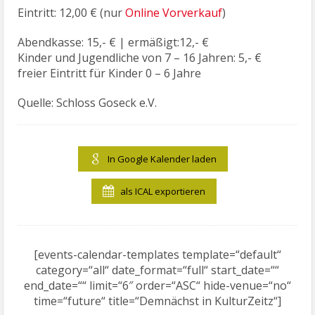
Eintritt: 12,00 € (nur
Online Vorverkauf
)
Abendkasse: 15,- € | ermäßigt:12,- €
Kinder und Jugendliche von 7 – 16 Jahren: 5,- €
freier Eintritt für Kinder 0 – 6 Jahre
Quelle: Schloss Goseck e.V.
In Google Kalender laden
als ICAL exportieren
[events-calendar-templates template=“default“
category=“all“ date_format=“full“ start_date=““
end_date=““ limit=“6″ order=“ASC“ hide-venue=“no“
time=“future“ title=“Demnächst in KulturZeitz“]