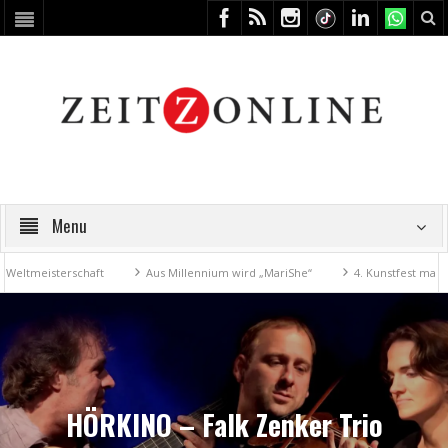
Menu
eisterschaft
Aus Millennium wird „MariShe“
4. Kunstfest macht Zeit
HÖRKINO – Falk Zenker Trio