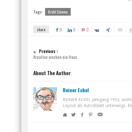
Tags:
Brühl Cinema
share
0
0
0
Previous :
Kreative wecken ein Haus
About The Author
Reiner Eckel
REINER ECKEL Jahrgang 1953, wohnt i
Layout als Autodidakt unterwegs. Bet