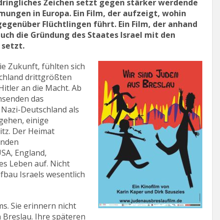
indringliches Zeichen setzt gegen stärker werdende
mungen in Europa. Ein Film, der aufzeigt, wohin
egenüber Flüchtlingen führt. Ein Film, der anhand
uch die Gründung des Staates Israel mit den
setzt.
ie Zukunft, fühlten sich
schland drittgrößten
itler an die Macht. Ab
hsenden das
 Nazi-Deutschland als
 gehen, einige
tz. Der Heimat
enden
SA, England,
es Leben auf. Nicht
bau Israels wesentlich
s. Sie erinnern nicht
 Breslau. Ihre späteren