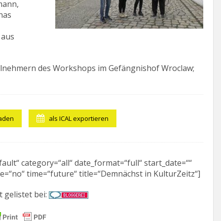
mann,
has
 aus
 Teilnehmern des Workshops im Gefängnishof Wroclaw;
laden
als ICAL exportieren
ult“ category=“all“ date_format=“full“ start_date=““
e=“no“ time=“future“ title=“Demnächst in KulturZeitz“]
t gelistet bei: