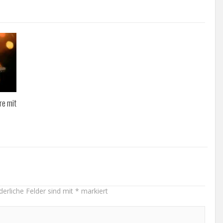
re mit
derliche Felder sind mit
*
markiert