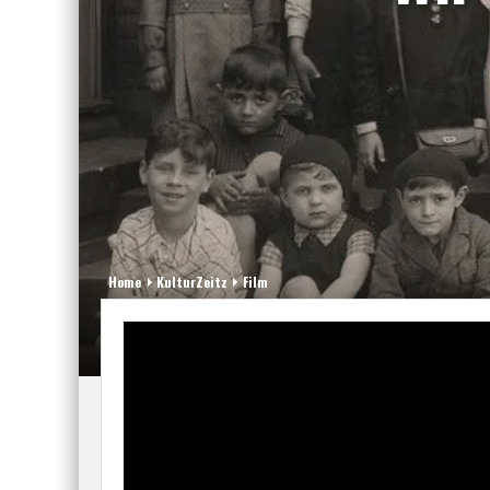
Home
KulturZeitz
Film