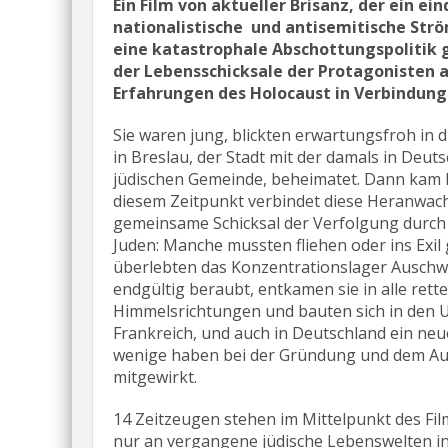
Ein Film von aktueller Brisanz, der ein e
nationalistische und antisemitische Strö
eine katastrophale Abschottungspolitik g
der Lebensschicksale der Protagonisten a
Erfahrungen des Holocaust in Verbindung 
Sie waren jung, blickten erwartungsfroh in d
in Breslau, der Stadt mit der damals in Deut
jüdischen Gemeinde, beheimatet. Dann kam H
diesem Zeitpunkt verbindet diese Heranwac
gemeinsame Schicksal der Verfolgung durch
Juden: Manche mussten fliehen oder ins Exil
überlebten das Konzentrationslager Auschwi
endgültig beraubt, entkamen sie in alle rett
Himmelsrichtungen und bauten sich in den U
Frankreich, und auch in Deutschland ein neu
wenige haben bei der Gründung und dem Auf
mitgewirkt.
14 Zeitzeugen stehen im Mittelpunkt des Film
nur an vergangene jüdische Lebenswelten in