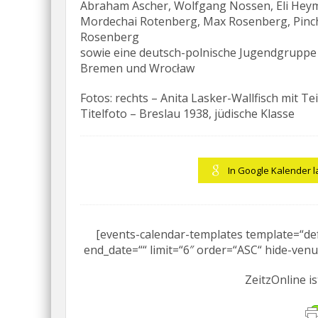
Abraham Ascher, Wolfgang Nossen, Eli Hey
Mordechai Rotenberg, Max Rosenberg, Pinc
Rosenberg
sowie eine deutsch-polnische Jugendgruppe
Bremen und Wrocław
Fotos: rechts – Anita Lasker-Wallfisch mit
Titelfoto – Breslau 1938, jüdische Klasse
In Google Kalender 
[events-calendar-templates template=“defa
end_date=““ limit=“6″ order=“ASC“ hide-venu
ZeitzOnline is