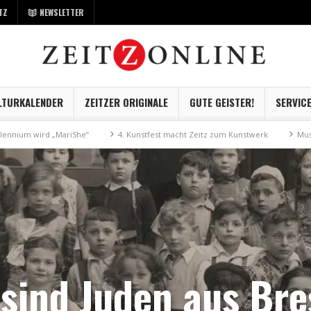
TZ
NEWSLETTER
LTURKALENDER
ZEITZER ORIGINALE
GUTE GEISTER!
SERVIC
MariShe“
4. Kunstfest macht Zeitz zum Kunstwerk
Museum Kayna geht 
 sind Juden aus Bre