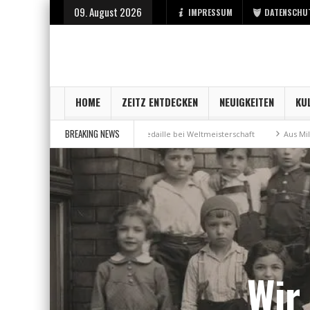
09. August 2026
IMPRESSUM
DATENSCHU
HOME
ZEITZ ENTDECKEN
NEUIGKEITEN
KU
BREAKING NEWS
t Zeitz
Bronzemedaille bei Weltmeisterschaft
Aus Millennium wird „
Wir