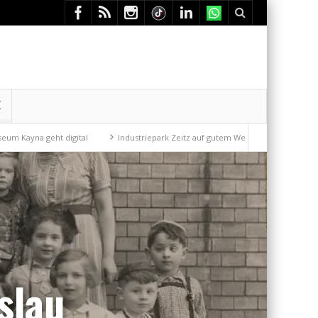
E
digital
Industriepark Zeitz auf gutem Weg
Mit der Drahtseilbahn z
slau