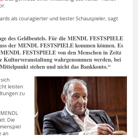
or.
rds als couragierter und bester Schauspieler, sagt
e Frage des Geldbeutels. Für die MENDL FESTSPIELE
en Genuss der MENDL FESTSPIELE kommen können. Es
 die MENDL FESTSPIELE von den Menschen in Zeitz
e Kulturveranstaltung wahrgenommen werden, bei
Mittelpunkt stehen und nicht das Bankkonto.“
 sich
cht leisten
altungen zu
ie MENDL
tt. Die
mmenspiel
e an