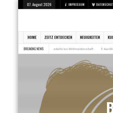
07. August 2026
IMPRESSUM
DATENSCHU
HOME
ZEITZ ENTDECKEN
NEUIGKEITEN
KU
BREAKING NEWS
r Stadt Zeitz
Bronzemedaille bei Weltmeisterschaft
Aus Millennium 
B