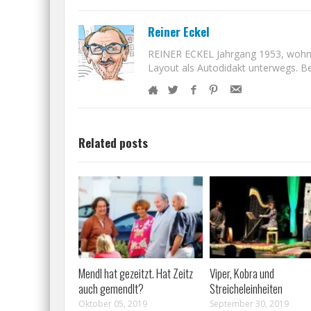
Reiner Eckel
REINER ECKEL Jahrgang 1953, wohnt i
Layout als Autodidakt unterwegs. Bet
Related posts
Mendl hat gezeitzt. Hat Zeitz
Viper, Kobra und
auch gemendlt?
Streicheleinheiten
Oktober 05, 2019
September 30, 2019