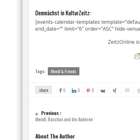
Demnächst in KulturZeitz:
[events-calendar-templates template=“default
end_date=““ limit=“6″ order=“ASC“ hide-venue
ZeitzOnline is
Tags:
Mendl & Friends
share
0
0
0
Previous :
Mendl, Bacchus und die Anderen
About The Author