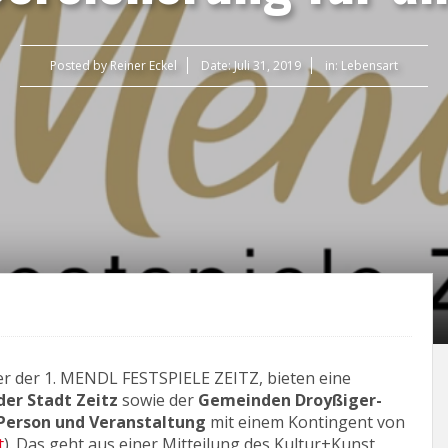
Posted by
Reiner Eckel
Date:
Juli 31, 2019
in:
Lebensart
er der 1. MENDL FESTSPIELE ZEITZ, bieten eine
der Stadt Zeitz
sowie der
Gemeinden Droyßiger-
 Person und Veranstaltung
mit einem Kontingent von
t
). Das geht aus einer Mitteilung des Kultur+Kunst