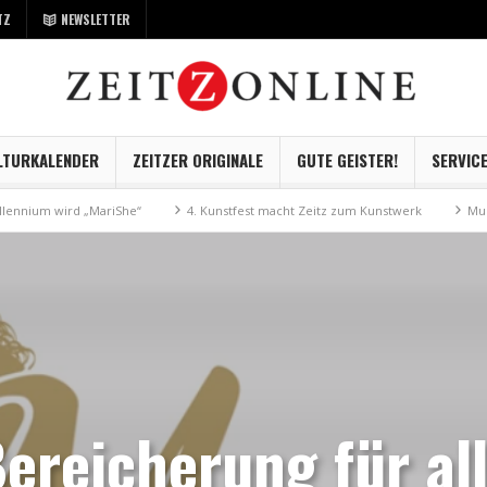
TZ
NEWSLETTER
LTURKALENDER
ZEITZER ORIGINALE
GUTE GEISTER!
SERVIC
wird „MariShe“
4. Kunstfest macht Zeitz zum Kunstwerk
Museum Kayna
ereicherung für al