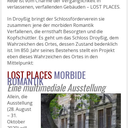
Rede ist vom Charme der Vergänglichkeit in
verlassenen, verfallenden Gebäuden – LOST PLACES.
In Droyßig bringt der Schlossförderverein sie
zusammen: jene der morbiden Romantik
Verfallenen, die ernsthaft Besorgten und die
Kopfschüttler. Es geht um das Schloss Droyßig, dem
Wahrzeichen des Ortes, dessen Zustand bedenklich
ist. Im 850. Jahr seines Bestehens stellt ein Projekt
eben dieses Wahrzeichen des Ortes in den
Mittelpunkt:
LOST PLACES
MORBIDE
ROMANTIK
Eine multimediale Ausstellung
Allein, die
Ausstellung
(28. August
– 31.
Oktober