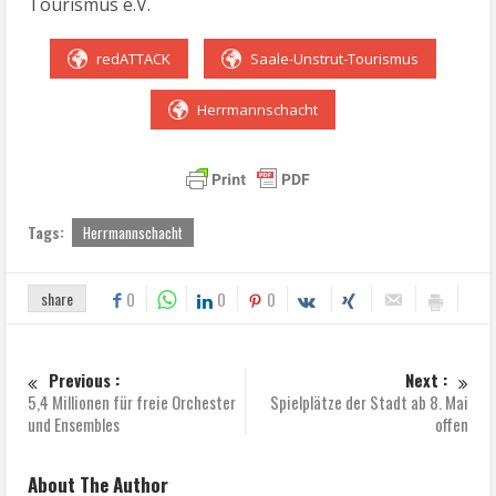
Tourismus e.V.
redATTACK
Saale-Unstrut-Tourismus
Herrmannschacht
Tags:
Herrmannschacht
share
0
0
0
Previous :
Next :
5,4 Millionen für freie Orchester
Spielplätze der Stadt ab 8. Mai
und Ensembles
offen
About The Author