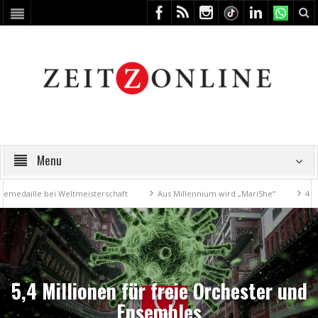
Menu
ille bei Weltmeisterschaft
Aus Millennium wird „MariShe“
4. Kunstf
5,4 Millionen für freie Orchester und
Ensembles