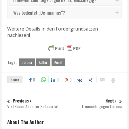
Inwieweit sind Regelungen der EU einschlägig?
Deutschland“ und wird dies fortgesetzt?
Was bedeutet „De-minimis“?
Weitere Details in den Fördergrundsätzen
nachlesen!
Tags:
Corona
Kultur
Kunst
share
0
0
0
Previous :
Next :
Viel Raum. Auch für Solidarität
Trommeln gegen Corona
About The Author