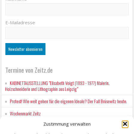
E-Mailadresse
Termine von Zeitz.de
KABINETTAUSSTELLUNG "Elisabeth Voigt (1893 - 1977) Malerin.
Holzschneiderin und Lithographin aus Leipzig"
Protest! Wie weit gehen für die eigenen Ideale? Der Fall Brüsewitz heute.
Wochenmarkt Zeitz
Zustimmung verwalten
EINFACH LESEN im August 2026 H.P. Richter - DAMALS WAR ES FRIEDRICH
Lesung in Einfacher Sprache