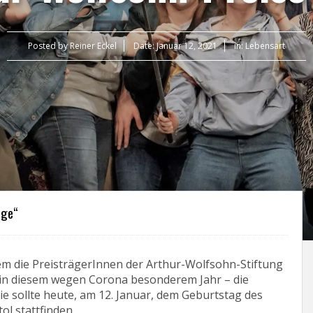
Posted by
Reiner Eckel
Date:
Januar 12, 2021
in:
Lebensart
age“
esem die PreisträgerInnen der Arthur-Wolfsohn-Stiftung
 in diesem wegen Corona besonderem Jahr – die
e sollte heute, am 12. Januar, dem Geburtstag des
ol stattfinden.