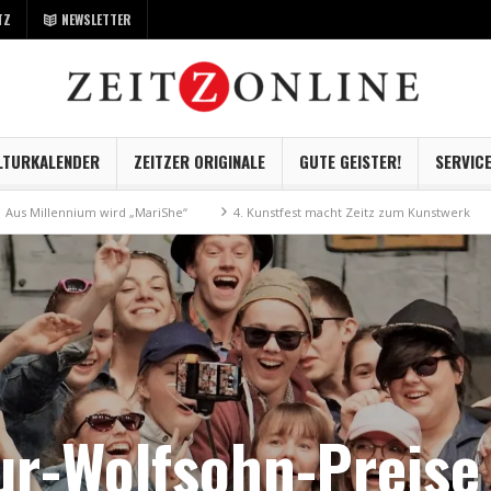
TZ
NEWSLETTER
LTURKALENDER
ZEITZER ORIGINALE
GUTE GEISTER!
SERVIC
nium wird „MariShe“
4. Kunstfest macht Zeitz zum Kunstwerk
Museum 
ur-Wolfsohn-Preise