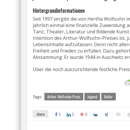
Hintergrundinformationen
Seit 1997 vergibt die von Hertha Wolfsohn 
jährlich einmal eine finanzielle Zuwendung 
Tanz, Theater, Literatur und Bildende Kuns
Intention des Arthur-Wolfsohn-Preises ist, 
Lebensinhalte aufzufassen. Denn nicht alle
Freiheit und Frieden zu erfüllen. Dazu gehö
Abstammung. Er wurde 1944 in Auschwitz er
Über die noch auszurichtende festliche Prei
Tags:
Arthur-Wolfsohn-Preis
Jugend
Kultur
share
0
0
0