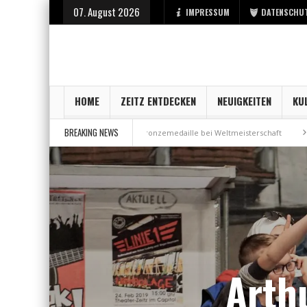
07. August 2026
IMPRESSUM
DATENSCHU
HOME
ZEITZ ENTDECKEN
NEUIGKEITEN
KU
BREAKING NEWS
bei der Stadt Zeitz
Bronzemedaille bei Weltmeisterschaft
Aus Millen
Arth