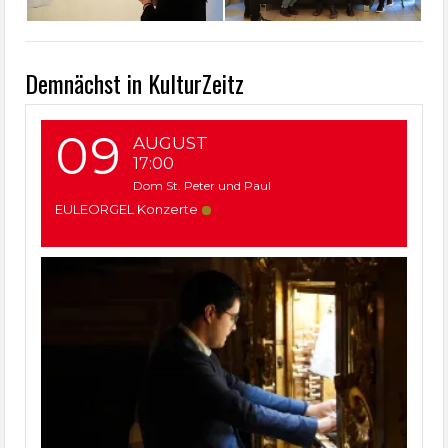
Demnächst in KulturZeitz
09
AUGUST
17:00
Dom St. Peter und Paul
EULEORGEL Konzerte