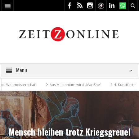
Menu
erschaft
Aus Millennium wird „MariShe“
4. Kunstfest macht Zeitz zu
Mensch bleiben trotz Kriegsgreuel