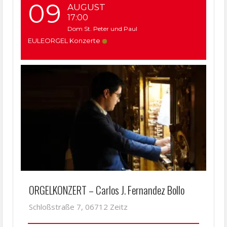
09
AUGUST
17:00
Dom St. Peter und Paul
EULEORGEL Konzerte
ORGELKONZERT – Carlos J. Fernandez Bollo
Schloßstraße 7, 06712 Zeitz