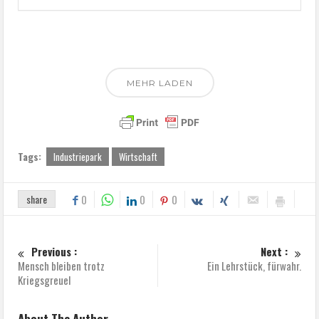
MEHR LADEN
Tags:
Industriepark
Wirtschaft
share
0
0
0
Previous :
Next :
Mensch bleiben trotz
Ein Lehrstück, fürwahr.
Kriegsgreuel
About The Author