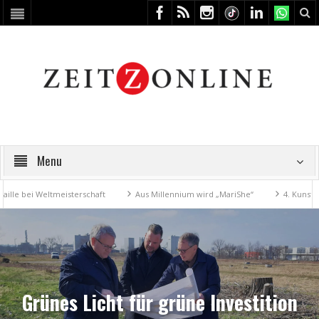
Menu
 Weltmeisterschaft
Aus Millennium wird „MariShe“
4. Kunstfest mach
Grünes Licht für grüne Investition