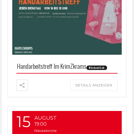
Handarbeitstreff Im KrimZkrams
Wöchentlich
DETAILS ANZEIGEN
15
AUGUST
19:00
Nikolaikirche