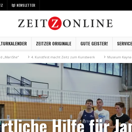
TZ
NEWSLETTER
LTURKALENDER
ZEITZER ORIGINALE
GUTE GEISTER!
SERVIC
fest macht Zeitz zum Kunstwerk
Museum Kayna geht digital
Industrie
rtliche Hilfe für Ja