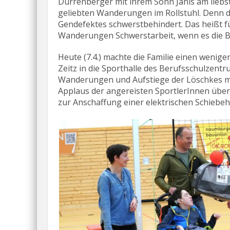
Dürrenberger mit ihrem Sohn Janis am liebst
geliebten Wanderungen im Rollstuhl. Denn d
Gendefektes schwerstbehindert. Das heißt fü
Wanderungen Schwerstarbeit, wenn es die B
Heute (7.4.) machte die Familie einen wenig
Zeitz in die Sporthalle des Berufsschulzentru
Wanderungen und Aufstiege der Löschkes mit
Applaus der angereisten SportlerInnen übe
zur Anschaffung einer elektrischen Schiebehil