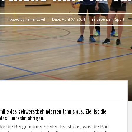
Posted by
Reiner Eckel
Date:
April 07, 2024
in:
Lebensart
,
Sport
milie des schwerstbehinderten Jannis aus. Ziel ist die
 des Fünfzehnjährigen.
 die Berge immer steiler. Es ist das, was die Bad