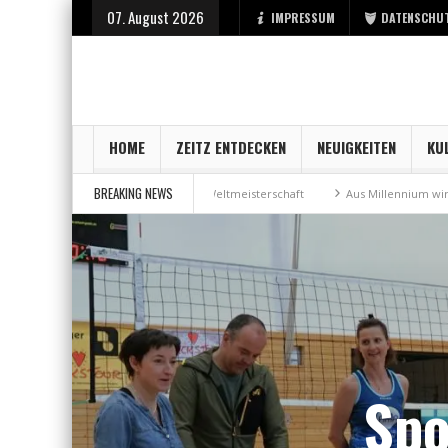
07. August 2026
IMPRESSUM
DATENSCHU
HOME
ZEITZ ENTDECKEN
NEUIGKEITEN
KU
BREAKING NEWS
ille bei Weltmeisterschaft
Aus Millennium wird „MariShe“
4. Kunst
Spo